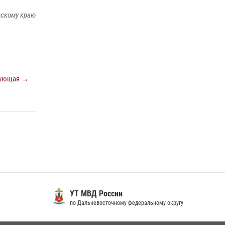
краю предоставляет гражданам
вскому краю
государственные услуги в сфере оборота
оружия, частной детективной и охранной
деятельности
17 июля 2026, 03:45
108 лет со дня рождения легендарного
ующая →
военачальника генерала армии Ивана
Кирилловича Яковлева
04 августа 2026, 23:41
УТ МВД России
по Дальневосточному федеральному округу