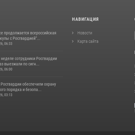
И
НАВИГАЦИЯ
ке продолжается всероссийская
Новости
кулы с Росгвардией"...
Карта сайта
26, 06:33
 неделе сотрудники Росгвардии
аз выезжали по сигн...
26, 06:00
 Росгвардии обеспечили охрану
го порядка и безопа...
26, 03:13