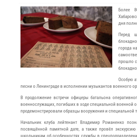
Более 8
Хабаровс
дня полн
Перед ш
блокадно
города н
самоотв
прошло с
блокадно
Особую а
песни о Ленинграде в исполнении музыкантов военного ор
В продолжение встречи офицеры батальона оперативног
военнослужащих, погибших в ходе специальной военной оп
продемонстрировали образцы вооружения и специальной т
Начальник клуба лейтенант Владимир Романенко позн
посвящённой памятной дате, а также провёл экскурсию
школьникам об особенностях службы в спецподразделени