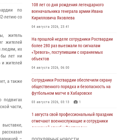
108 лет со дня рождения легендарного
вардии по
военачальника генерала армии Ивана
82-летию со
Кирилловича Яковлева
04 августа 2026, 23:41
ы, житель
На прошлой неделе сотрудники Росгвардии
иг жителей
более 280 раз выезжали по сигналам
м людям, их
«Тревога», поступившим с охраняемых
 бы лет ни
объектов
в и жителей
04 августа 2026, 06:00
Сотрудники Росгвардии обеспечили охрану
т, а также
общественного порядка и безопасность на
футбольном матче в Хабаровске
о подвигах
03 августа 2026, 03:13
1
ской части,
1 августа свой профессиональный праздник
отмечают военнослужащие и сотрудники
 выставке,
дежурной службы Росгвардии
 рассказал
01 августа 2026, 01:28
парницей –
ПОПУЛЯРНЫЕ НОВОСТИ