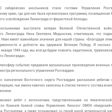
0 хабаровских школьников стали гостями Управления Росг
кому краю, где для них была организована программа, посвященная 
ого освобождения Ленинграда от фашистской блокады.
кольниками выступила ветеран Великой Отечественной войн
го Ленинграда Нина Евелевна Медынская, отметившая, что подв
а Неве имеет важнейшее значение для нашей страны. «Благодаря эти
ерженности и доблести мы одержали Великую Победу. И сколько
 января 1944 года, мы всегда будем помнить защитников, труженико
го Ленинграда».
тмосферу событию придавали музыкальные произведения военных ле
кестра регионального управления Росгвардии.
о назначения Восточного округа Росгвардии рассказали ребятам 
ерации, чьи имена навечно занесены в списки личного состава воин
ехники.
акомил ребят с экспонатами, представленными на тематической
 по Комнате боевой славы Управления. Кинолог ОМОН «Амурский»
и Росгвардии, а также познакомил со своей юной четвероногой на