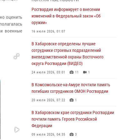
День образования тыловых подразделений
Росгвардия информирует о внесении
Росгвардии
изменений в Федеральный закон «Об
ено оценить
оружии»
 полагалась
01 августа 2026, 00:00
ли военные
16 июля 2026, 01:07
В Управлении Росгвардии по Хабаровскому
краю состоялось информирование личного
В Хабаровске определены лучшие
состава по вопросам реализации
сотрудники строевых подразделений
избирательного права
вневедомственной охраны Восточного
округа Росгвардии (ВИДЕО)
31 июля 2026, 03:26
24 июля 2026, 03:01
11
1
В г. Советская Гавань сотрудники Росгвардии
оказали помощь женщине, потерявшей
В Комсомольске-на-Амуре почтили память
сознание во время массового мероприятия
погибших сотрудников ОМОН Росгвардии
29 июля 2026, 23:24
2
20 июля 2026, 07:22
1
В Хабаровске продолжается акция
В Хабаровском крае сотрудники Росгвардии
«Каникулы с Росгвардией»
почтили память Героев Российской
Федерации
29 июля 2026, 02:51
3
09 июля 2026, 04:35
3
За прошедшую неделю в Хабаровском крае