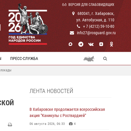
ВЕРСИЯ ДЛЯ СЛАБОВИДЯЩИХ
680041, г. Хабаровск,
ул. Автобусная, д. 110
И
+ 7 (4212) 59-10-80
info27@rosguard.gov.ru
Ы
ПРЕСС-СЛУЖБА
блокады
ЛЕНТА НОВОСТЕЙ
СКОЙ
В Хабаровске продолжается всероссийская
акция "Каникулы с Росгвардией"
06 августа 2026, 06:33
4