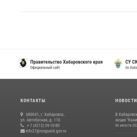
Правительство Хабаровского края
СУ С
Официальный сайт
по Хаб
КОНТАКТЫ
НОВОСТ
680041, г. Хабаровск,
В Хабаровс
ул. Автобусная, д. 110
акция "Кани
+ 7 (4212) 59-10-80
06 августа 20
info27@rosguard.gov.ru