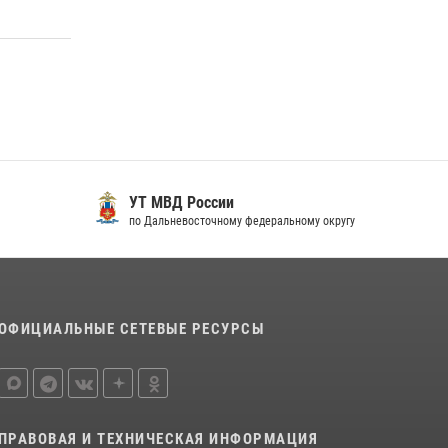
«Каникулы с Росгвардией» продолжаются на
Дальнем Востоке
13 июля 2026, 00:31
Управление Росгвардии по Хабаровскому
краю предоставляет гражданам
государственные услуги в сфере оборота
оружия, частной детективной и охранной
деятельности
УТ МВД России
17 июля 2026, 03:45
по Дальневосточному федеральному округу
ОФИЦИАЛЬНЫЕ СЕТЕВЫЕ РЕСУРСЫ
ПРАВОВАЯ И ТЕХНИЧЕСКАЯ ИНФОРМАЦИЯ