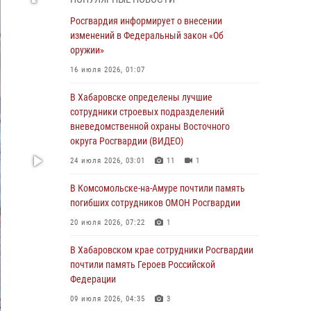
День образования тыловых подразделений
Росгвардия информирует о внесении
Росгвардии
изменений в Федеральный закон «Об
оружии»
01 августа 2026, 00:00
16 июля 2026, 01:07
В Управлении Росгвардии по Хабаровскому
краю состоялось информирование личного
В Хабаровске определены лучшие
состава по вопросам реализации
сотрудники строевых подразделений
избирательного права
вневедомственной охраны Восточного
округа Росгвардии (ВИДЕО)
31 июля 2026, 03:26
24 июля 2026, 03:01
11
1
В г. Советская Гавань сотрудники Росгвардии
оказали помощь женщине, потерявшей
В Комсомольске-на-Амуре почтили память
сознание во время массового мероприятия
погибших сотрудников ОМОН Росгвардии
29 июля 2026, 23:24
2
20 июля 2026, 07:22
1
В Хабаровске продолжается акция
В Хабаровском крае сотрудники Росгвардии
«Каникулы с Росгвардией»
почтили память Героев Российской
Федерации
29 июля 2026, 02:51
3
09 июля 2026, 04:35
3
За прошедшую неделю в Хабаровском крае