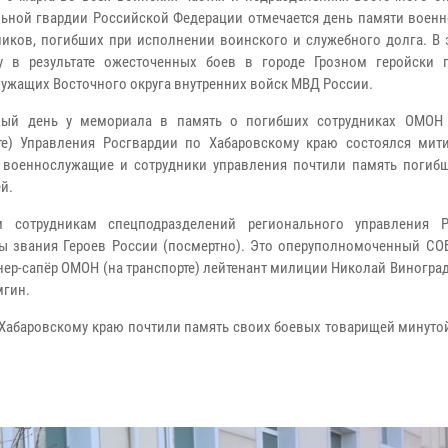
ьной гвардии Российской Федерации отмечается день памяти воен
ников, погибших при исполнении воинского и служебного долга. В 
у в результате ожесточенных боев в городе Грозном геройски 
ужащих Восточного округа внутренних войск МВД России.
ный день у мемориала в память о погибших сотрудниках ОМОН 
те) Управления Росгвардии по Хабаровскому краю состоялся мити
 военнослужащие и сотрудники управления почтили память погиб
й.
м сотрудникам спецподразделений регионального управления Р
ы звания Героев России (посмертно). Это оперуполномоченный СО
ер-сапёр ОМОН (на транспорте) лейтенант милиции Николай Виноград
мгин.
 Хабаровскому краю почтили память своих боевых товарищей минуто