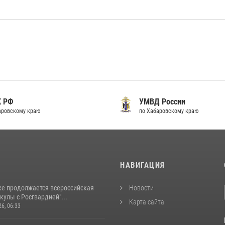
К РФ
УМВД России
аровскому краю
по Хабаровскому краю
И
НАВИГАЦИЯ
ке продолжается всероссийская
Новости
кулы с Росгвардией"...
Карта сайта
26, 06:33