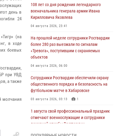
108 лет со дня рождения легендарного
нослужащих
военачальника генерала армии Ивана
этот день в
Кирилловича Яковлева
погибли 24
04 августа 2026, 23:41
«Тигр» (на
На прошлой неделе сотрудники Росгвардии
нг, в ходе
более 280 раз выезжали по сигналам
ших боевых
«Тревога», поступившим с охраняемых
объектов
04 августа 2026, 06:00
осгвардии,
БР при УВД
Сотрудники Росгвардии обеспечили охрану
ов, а также
общественного порядка и безопасность на
футбольном матче в Хабаровске
й молчания
03 августа 2026, 03:13
1
1 августа свой профессиональный праздник
отмечают военнослужащие и сотрудники
дежурной службы Росгвардии
01 августа 2026, 01:28
ПОПУЛЯРНЫЕ НОВОСТИ