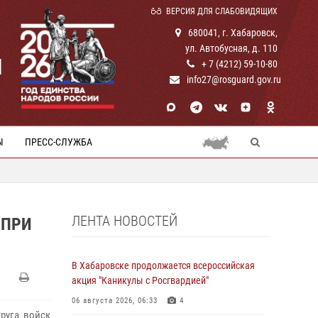
ВЕРСИЯ ДЛЯ СЛАБОВИДЯЩИХ
680041, г. Хабаровск,
ул. Автобусная, д. 110
И
+ 7 (4212) 59-10-80
info27@rosguard.gov.ru
Ы
ПРЕСС-СЛУЖБА
ЛЕНТА НОВОСТЕЙ
 ПРИ
В Хабаровске продолжается всероссийская
акция "Каникулы с Росгвардией"
06 августа 2026, 06:33
4
руга войск