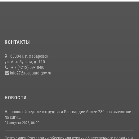
продолжаются на Дальнем Востоке
13 июля 2026, 00:31
В Хабаровске при силовой поддержке спецназа Росгвардии
ликвидирована плантация культивируемой конопли
15 июля 2026, 05:05
КОНТАКТЫ
Управление Росгвардии по Хабаровскому краю предоставляет
680041, г. Хабаровск,
гражданам государственные услуги в сфере оборота оружия,
ул. Автобусная, д. 110
частной детективной и охранной деятельности
+ 7 (4212) 59-10-80
info27@rosguard.gov.ru
17 июля 2026, 03:45
НОВОСТИ
На прошлой неделе сотрудники Росгвардии более 280 раз выезжали
по сигн...
04 августа 2026, 06:00
Сотрудники Росгвардии обеспечили охрану общественного порядка и