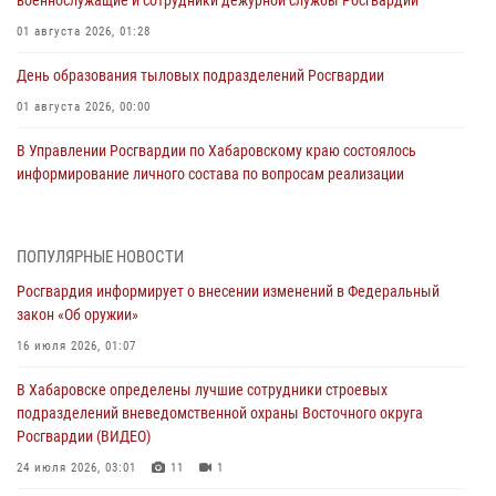
01 августа 2026, 01:28
День образования тыловых подразделений Росгвардии
01 августа 2026, 00:00
В Управлении Росгвардии по Хабаровскому краю состоялось
информирование личного состава по вопросам реализации
избирательного права
31 июля 2026, 03:26
ПОПУЛЯРНЫЕ НОВОСТИ
В г. Советская Гавань сотрудники Росгвардии оказали помощь
Росгвардия информирует о внесении изменений в Федеральный
женщине, потерявшей сознание во время массового мероприятия
закон «Об оружии»
29 июля 2026, 23:24
2
16 июля 2026, 01:07
В Хабаровске продолжается акция «Каникулы с Росгвардией»
В Хабаровске определены лучшие сотрудники строевых
29 июля 2026, 02:51
3
подразделений вневедомственной охраны Восточного округа
Росгвардии (ВИДЕО)
За прошедшую неделю в Хабаровском крае росгвардейцы провели
свыше 120 проверок условий хранения оружия
24 июля 2026, 03:01
11
1