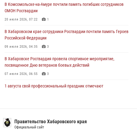
28 июля 2026, 06:28
В Комсомольске-на-Амуре почтили память погибших сотрудников
ОМОН Росгвардии
В Хабаровске при силовой поддержке спецназа Росгвардии
пресечена деятельность преступной группы, организовавшей сеть
20 июля 2026, 07:22
1
интим-салонов (ВИДЕО)
В Хабаровском крае сотрудники Росгвардии почтили память Героев
28 июля 2026, 05:56
1
Российской Федерации
09 июля 2026, 04:35
3
В Хабаровске Росгвардия провела спортивное мероприятие,
посвященное Дню ветеранов боевых действий
07 июля 2026, 06:55
3
1 августа свой профессиональный праздник отмечают
военнослужащие и сотрудники дежурной службы Росгвардии
01 августа 2026, 01:28
Подразделениям связи Росгвардии исполнилось 108 лет
Правительство Хабаровского края
15 июля 2026, 00:27
Официальный сайт
Мероприятия всероссийской акции «Каникулы с Росгвардией»