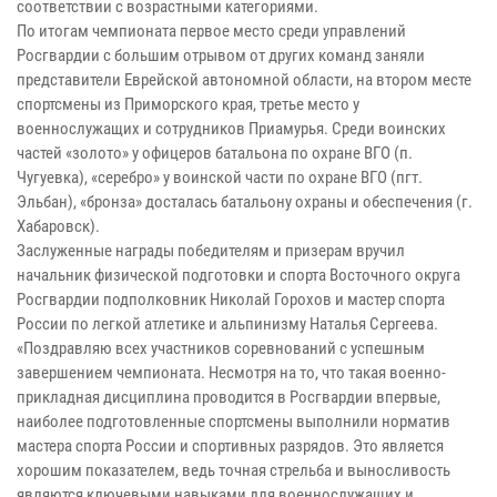
соответствии с возрастными категориями.
По итогам чемпионата первое место среди управлений
Росгвардии с большим отрывом от других команд заняли
представители Еврейской автономной области, на втором месте
спортсмены из Приморского края, третье место у
военнослужащих и сотрудников Приамурья. Среди воинских
частей «золото» у офицеров батальона по охране ВГО (п.
Чугуевка), «серебро» у воинской части по охране ВГО (пгт.
Эльбан), «бронза» досталась батальону охраны и обеспечения (г.
Хабаровск).
Заслуженные награды победителям и призерам вручил
начальник физической подготовки и спорта Восточного округа
Росгвардии подполковник Николай Горохов и мастер спорта
России по легкой атлетике и альпинизму Наталья Сергеева.
«Поздравляю всех участников соревнований с успешным
завершением чемпионата. Несмотря на то, что такая военно-
прикладная дисциплина проводится в Росгвардии впервые,
наиболее подготовленные спортсмены выполнили норматив
мастера спорта России и спортивных разрядов. Это является
хорошим показателем, ведь точная стрельба и выносливость
являются ключевыми навыками для военнослужащих и