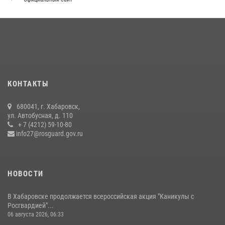
В Хабаровске при силовой поддержке спецназа Росгвардии
ликвидирована плантация культивируемой конопли
15 июля 2026, 05:05
Мероприятия всероссийской акции «Каникулы с Росгвардией»
продолжаются на Дальнем Востоке
13 июля 2026, 00:31
КОНТАКТЫ
Управление Росгвардии по Хабаровскому краю предоставляет
680041, г. Хабаровск,
гражданам государственные услуги в сфере оборота оружия,
ул. Автобусная, д. 110
частной детективной и охранной деятельности
+ 7 (4212) 59-10-80
info27@rosguard.gov.ru
17 июля 2026, 03:45
НОВОСТИ
В Хабаровске продолжается всероссийская акция "Каникулы с
Росгвардией"...
06 августа 2026, 06:33