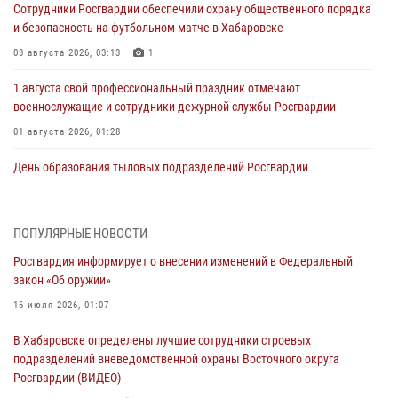
Сотрудники Росгвардии обеспечили охрану общественного порядка
и безопасность на футбольном матче в Хабаровске
03 августа 2026, 03:13
1
1 августа свой профессиональный праздник отмечают
военнослужащие и сотрудники дежурной службы Росгвардии
01 августа 2026, 01:28
День образования тыловых подразделений Росгвардии
01 августа 2026, 00:00
В Управлении Росгвардии по Хабаровскому краю состоялось
ПОПУЛЯРНЫЕ НОВОСТИ
информирование личного состава по вопросам реализации
Росгвардия информирует о внесении изменений в Федеральный
избирательного права
закон «Об оружии»
31 июля 2026, 03:26
16 июля 2026, 01:07
В г. Советская Гавань сотрудники Росгвардии оказали помощь
В Хабаровске определены лучшие сотрудники строевых
женщине, потерявшей сознание во время массового мероприятия
подразделений вневедомственной охраны Восточного округа
29 июля 2026, 23:24
2
Росгвардии (ВИДЕО)