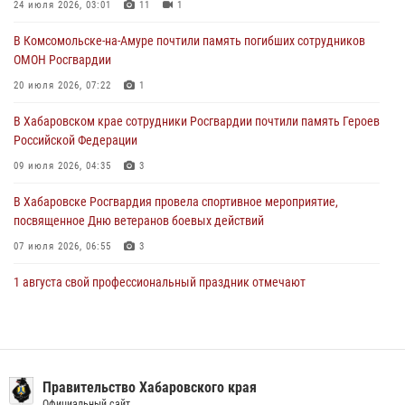
В Хабаровске продолжается акция «Каникулы с Росгвардией»
24 июля 2026, 03:01
11
1
29 июля 2026, 02:51
3
В Комсомольске-на-Амуре почтили память погибших сотрудников
ОМОН Росгвардии
За прошедшую неделю в Хабаровском крае росгвардейцы провели
свыше 120 проверок условий хранения оружия
20 июля 2026, 07:22
1
28 июля 2026, 06:28
В Хабаровском крае сотрудники Росгвардии почтили память Героев
Российской Федерации
09 июля 2026, 04:35
3
В Хабаровске Росгвардия провела спортивное мероприятие,
посвященное Дню ветеранов боевых действий
07 июля 2026, 06:55
3
1 августа свой профессиональный праздник отмечают
военнослужащие и сотрудники дежурной службы Росгвардии
01 августа 2026, 01:28
Подразделениям связи Росгвардии исполнилось 108 лет
Правительство Хабаровского края
15 июля 2026, 00:27
Официальный сайт