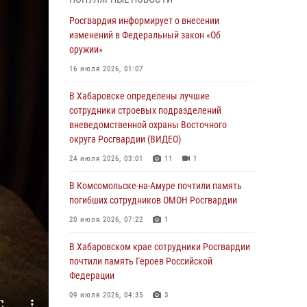
День образования тыловых подразделений
Росгвардия информирует о внесении
Росгвардии
изменений в Федеральный закон «Об
оружии»
01 августа 2026, 00:00
16 июля 2026, 01:07
В Управлении Росгвардии по Хабаровскому
краю состоялось информирование личного
В Хабаровске определены лучшие
состава по вопросам реализации
сотрудники строевых подразделений
избирательного права
вневедомственной охраны Восточного
округа Росгвардии (ВИДЕО)
31 июля 2026, 03:26
24 июля 2026, 03:01
11
1
В г. Советская Гавань сотрудники Росгвардии
оказали помощь женщине, потерявшей
В Комсомольске-на-Амуре почтили память
сознание во время массового мероприятия
погибших сотрудников ОМОН Росгвардии
29 июля 2026, 23:24
2
20 июля 2026, 07:22
1
В Хабаровске продолжается акция
В Хабаровском крае сотрудники Росгвардии
«Каникулы с Росгвардией»
почтили память Героев Российской
Федерации
29 июля 2026, 02:51
3
09 июля 2026, 04:35
3
За прошедшую неделю в Хабаровском крае