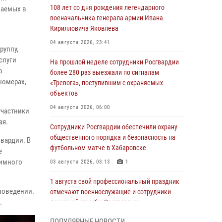
108 лет со дня рождения легендарного
ваемых в
военачальника генерала армии Ивана
Кирилловича Яковлева
04 августа 2026, 23:41
руппу,
слуги
На прошлой неделе сотрудники Росгвардии
о
более 280 раз выезжали по сигналам
номерах,
«Тревога», поступившим с охраняемых
объектов
04 августа 2026, 06:00
участники
ая.
Сотрудники Росгвардии обеспечили охрану
общественного порядка и безопасность на
вардии. В
футбольном матче в Хабаровске
е
тимного
03 августа 2026, 03:13
1
1 августа свой профессиональный праздник
поведении.
отмечают военнослужащие и сотрудники
.
дежурной службы Росгвардии
01 августа 2026, 01:28
ПОПУЛЯРНЫЕ НОВОСТИ