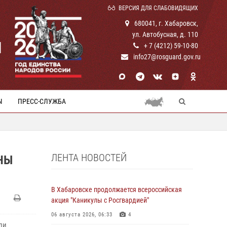
ВЕРСИЯ ДЛЯ СЛАБОВИДЯЩИХ
680041, г. Хабаровск,
ул. Автобусная, д. 110
И
+ 7 (4212) 59-10-80
info27@rosguard.gov.ru
Ы
ПРЕСС-СЛУЖБА
ЛЕНТА НОВОСТЕЙ
НЫ
В Хабаровске продолжается всероссийская
акция "Каникулы с Росгвардией"
06 августа 2026, 06:33
4
ли