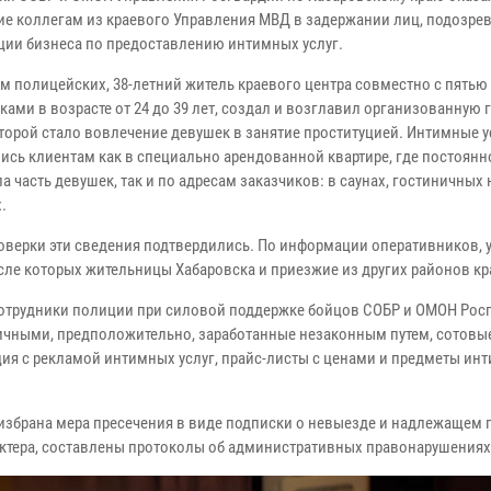
ие коллегам из краевого Управления МВД в задержании лиц, подозре
ции бизнеса по предоставлению интимных услуг.
м полицейских, 38-летний житель краевого центра совместно с пятью
ами в возрасте от 24 до 39 лет, создал и возглавил организованную г
торой стало вовлечение девушек в занятие проституцией. Интимные у
ись клиентам как в специально арендованной квартире, где постоянн
 часть девушек, так и по адресам заказчиков: в саунах, гостиничных 
.
роверки эти сведения подтвердились. По информации оперативников, 
исле которых жительницы Хабаровска и приезжие из других районов кр
сотрудники полиции при силовой поддержке бойцов СОБР и ОМОН Росг
ичными, предположительно, заработанные незаконным путем, сотовы
ция с рекламой интимных услуг, прайс-листы с ценами и предметы ин
избрана мера пресечения в виде подписки о невыезде и надлежащем 
актера, составлены протоколы об административных правонарушениях