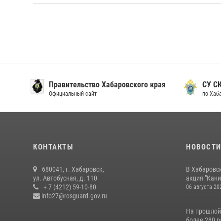
Правительство Хабаровского края
СУ С
Официальный сайт
по Хаб
КОНТАКТЫ
НОВОСТ
680041, г. Хабаровск,
В Хабаровс
ул. Автобусная, д. 110
акция "Кани
+ 7 (4212) 59-10-80
06 августа 20
info27@rosguard.gov.ru
На прошлой
более 280 р