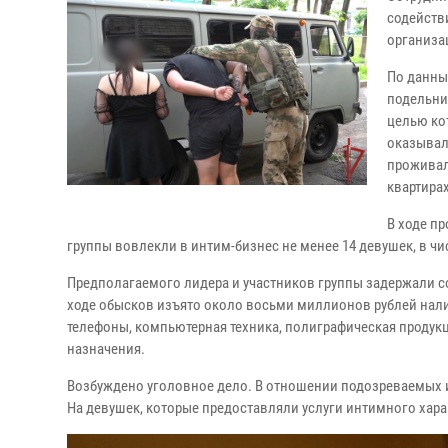
содейств
организа
По данны
подельник
целью ко
оказывал
проживала
квартирах
В ходе п
группы вовлекли в интим-бизнес не менее 14 девушек, в ч
Предполагаемого лидера и участников группы задержали 
ходе обысков изъято около восьми миллионов рублей нал
телефоны, компьютерная техника, полиграфическая продук
назначения.
Возбуждено уголовное дело. В отношении подозреваемых 
На девушек, которые предоставляли услуги интимного хар