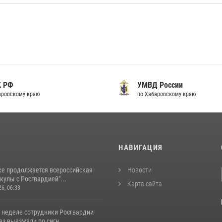
К РФ
УМВД России
аровскому краю
по Хабаровскому краю
И
НАВИГАЦИЯ
ке продолжается всероссийская
Новости
кулы с Росгвардией"...
Карта сайта
26, 06:33
 неделе сотрудники Росгвардии
аз выезжали по сигн...