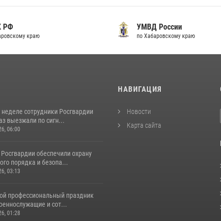
К РФ
УМВД России
аровскому краю
по Хабаровскому краю
И
НАВИГАЦИЯ
 неделе сотрудники Росгвардии
Новости
аз выезжали по сигн...
Карта сайта
26, 06:00
 Росгвардии обеспечили охрану
го порядка и безопа...
26, 03:13
свой профессиональный праздник
оеннослужащие и сот...
26, 01:28