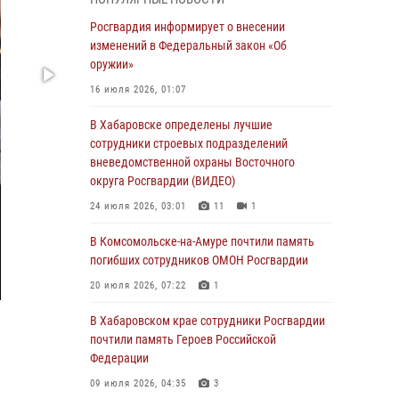
В Управлении Росгвардии по Хабаровскому
Росгвардия информирует о внесении
краю состоялось информирование личного
изменений в Федеральный закон «Об
состава по вопросам реализации
оружии»
избирательного права
16 июля 2026, 01:07
31 июля 2026, 03:26
В Хабаровске определены лучшие
В г. Советская Гавань сотрудники Росгвардии
сотрудники строевых подразделений
оказали помощь женщине, потерявшей
вневедомственной охраны Восточного
сознание во время массового мероприятия
округа Росгвардии (ВИДЕО)
29 июля 2026, 23:24
2
24 июля 2026, 03:01
11
1
В Хабаровске продолжается акция
В Комсомольске-на-Амуре почтили память
«Каникулы с Росгвардией»
погибших сотрудников ОМОН Росгвардии
29 июля 2026, 02:51
3
20 июля 2026, 07:22
1
За прошедшую неделю в Хабаровском крае
В Хабаровском крае сотрудники Росгвардии
росгвардейцы провели свыше 120 проверок
почтили память Героев Российской
условий хранения оружия
Федерации
28 июля 2026, 06:28
09 июля 2026, 04:35
3