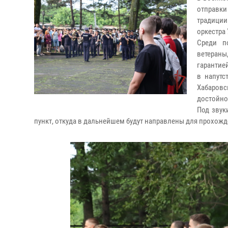
отправк
традици
оркестра
Среди п
ветераны
гарантие
в напутс
Хабаров
достойно
Под звук
пункт, откуда в дальнейшем будут направлены для прохожд