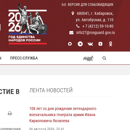
ВЕРСИЯ ДЛЯ СЛАБОВИДЯЩИХ
680041, г. Хабаровск,
ул. Автобусная, д. 110
И
+ 7 (4212) 59-10-80
info27@rosguard.gov.ru
Ы
ПРЕСС-СЛУЖБА
ЛЕНТА НОВОСТЕЙ
СТИЕ В
108 лет со дня рождения легендарного
военачальника генерала армии Ивана
Кирилловича Яковлева
 церемония
04 августа 2026, 23:41