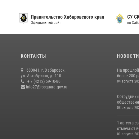
Правительство Хабаровского края
СУ С
Официальный сайт
по Хаб
КОНТАКТЫ
НОВОСТ
680041, г. Хабаровск,
На прошлой
ул. Автобусная, д. 110
более 280 р
+ 7 (4212) 59-10-80
04 августа 20
info27@rosguard.gov.ru
Сотрудники
общественно
03 августа 20
1 августа 
отмечают в
01 августа 20