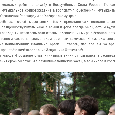
и молодых ребят на службу в Вооружённые Силы России. По с
и музыкальное сопровождение мероприятия обеспечили музыкант
 Управления Росгвардии по Хабаровскому краю.
очётных гостей мероприятия были представители исполнительн
, священнослужитель. «Наша армия и флот всегда были, есть и буд
й свободы и независимости страны, обеспечения мира и безопасности
твенном слове к призывникам военный комиссар Индустриального
ска подполковник Владимир Браев. – Уверен, что все вы за вр
 пронесёте почётное звание Защитника Отечества!»
и марша «Прощание Славянки» призывники отправились в распред
ения срочной службы в различные воинские части, в том числе и Росг