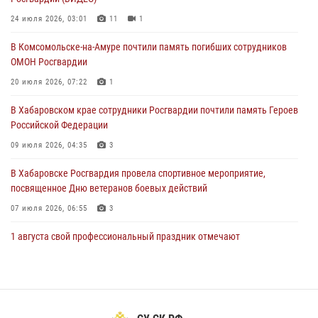
В Хабаровске продолжается акция «Каникулы с Росгвардией»
24 июля 2026, 03:01
11
1
29 июля 2026, 02:51
3
В Комсомольске-на-Амуре почтили память погибших сотрудников
ОМОН Росгвардии
За прошедшую неделю в Хабаровском крае росгвардейцы провели
свыше 120 проверок условий хранения оружия
20 июля 2026, 07:22
1
28 июля 2026, 06:28
В Хабаровском крае сотрудники Росгвардии почтили память Героев
Российской Федерации
09 июля 2026, 04:35
3
В Хабаровске Росгвардия провела спортивное мероприятие,
посвященное Дню ветеранов боевых действий
07 июля 2026, 06:55
3
1 августа свой профессиональный праздник отмечают
военнослужащие и сотрудники дежурной службы Росгвардии
01 августа 2026, 01:28
Подразделениям связи Росгвардии исполнилось 108 лет