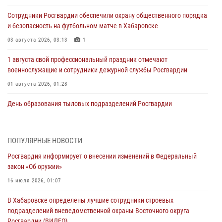
Сотрудники Росгвардии обеспечили охрану общественного порядка
и безопасность на футбольном матче в Хабаровске
03 августа 2026, 03:13
1
1 августа свой профессиональный праздник отмечают
военнослужащие и сотрудники дежурной службы Росгвардии
01 августа 2026, 01:28
День образования тыловых подразделений Росгвардии
01 августа 2026, 00:00
В Управлении Росгвардии по Хабаровскому краю состоялось
ПОПУЛЯРНЫЕ НОВОСТИ
информирование личного состава по вопросам реализации
Росгвардия информирует о внесении изменений в Федеральный
избирательного права
закон «Об оружии»
31 июля 2026, 03:26
16 июля 2026, 01:07
В г. Советская Гавань сотрудники Росгвардии оказали помощь
В Хабаровске определены лучшие сотрудники строевых
женщине, потерявшей сознание во время массового мероприятия
подразделений вневедомственной охраны Восточного округа
29 июля 2026, 23:24
2
Росгвардии (ВИДЕО)