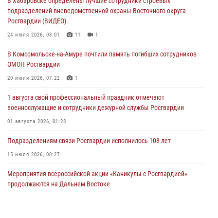
В Хабаровске определены лучшие сотрудники строевых
женщине, потерявшей сознание во время массового мероприятия
подразделений вневедомственной охраны Восточного округа
29 июля 2026, 23:24
2
Росгвардии (ВИДЕО)
В Хабаровске продолжается акция «Каникулы с Росгвардией»
24 июля 2026, 03:01
11
1
29 июля 2026, 02:51
3
В Комсомольске-на-Амуре почтили память погибших сотрудников
ОМОН Росгвардии
За прошедшую неделю в Хабаровском крае росгвардейцы провели
свыше 120 проверок условий хранения оружия
20 июля 2026, 07:22
1
28 июля 2026, 06:28
1 августа свой профессиональный праздник отмечают
военнослужащие и сотрудники дежурной службы Росгвардии
01 августа 2026, 01:28
Подразделениям связи Росгвардии исполнилось 108 лет
15 июля 2026, 00:27
Мероприятия всероссийской акции «Каникулы с Росгвардией»
продолжаются на Дальнем Востоке
13 июля 2026, 00:31
В Хабаровске при силовой поддержке спецназа Росгвардии