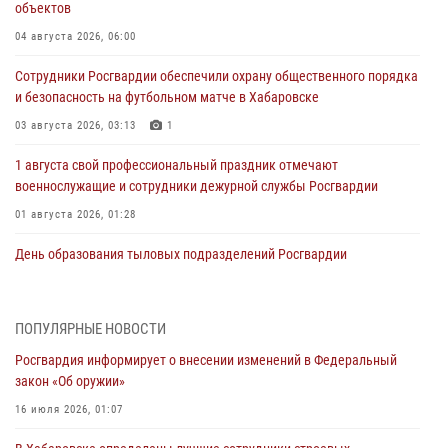
объектов
04 августа 2026, 06:00
Сотрудники Росгвардии обеспечили охрану общественного порядка
и безопасность на футбольном матче в Хабаровске
03 августа 2026, 03:13
1
1 августа свой профессиональный праздник отмечают
военнослужащие и сотрудники дежурной службы Росгвардии
01 августа 2026, 01:28
День образования тыловых подразделений Росгвардии
01 августа 2026, 00:00
В Управлении Росгвардии по Хабаровскому краю состоялось
ПОПУЛЯРНЫЕ НОВОСТИ
информирование личного состава по вопросам реализации
Росгвардия информирует о внесении изменений в Федеральный
избирательного права
закон «Об оружии»
31 июля 2026, 03:26
16 июля 2026, 01:07
В г. Советская Гавань сотрудники Росгвардии оказали помощь