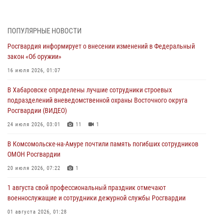
01 августа 2026, 00:00
В Управлении Росгвардии по Хабаровскому краю состоялось
ПОПУЛЯРНЫЕ НОВОСТИ
информирование личного состава по вопросам реализации
Росгвардия информирует о внесении изменений в Федеральный
избирательного права
закон «Об оружии»
31 июля 2026, 03:26
16 июля 2026, 01:07
В г. Советская Гавань сотрудники Росгвардии оказали помощь
В Хабаровске определены лучшие сотрудники строевых
женщине, потерявшей сознание во время массового мероприятия
подразделений вневедомственной охраны Восточного округа
29 июля 2026, 23:24
2
Росгвардии (ВИДЕО)
В Хабаровске продолжается акция «Каникулы с Росгвардией»
24 июля 2026, 03:01
11
1
29 июля 2026, 02:51
3
В Комсомольске-на-Амуре почтили память погибших сотрудников
ОМОН Росгвардии
За прошедшую неделю в Хабаровском крае росгвардейцы провели
свыше 120 проверок условий хранения оружия
20 июля 2026, 07:22
1
28 июля 2026, 06:28
1 августа свой профессиональный праздник отмечают
военнослужащие и сотрудники дежурной службы Росгвардии
01 августа 2026, 01:28