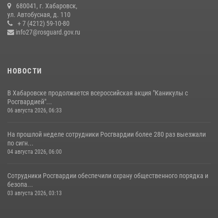
680041, г. Хабаровск,
В Хабаровске военный оркестр Росгвардии принял участие в
ул. Автобусная, д. 110
праздновании Дня Военно-морского флота России
+ 7 (4212) 59-10-80
info27@rosguard.gov.ru
27 июля 2026, 01:42
4
НОВОСТИ
В Хабаровске продолжается всероссийская акция "Каникулы с
Росгвардией"...
06 августа 2026, 06:33
На прошлой неделе сотрудники Росгвардии более 280 раз выезжали
по сигн...
04 августа 2026, 06:00
Сотрудники Росгвардии обеспечили охрану общественного порядка и
безопа...
03 августа 2026, 03:13