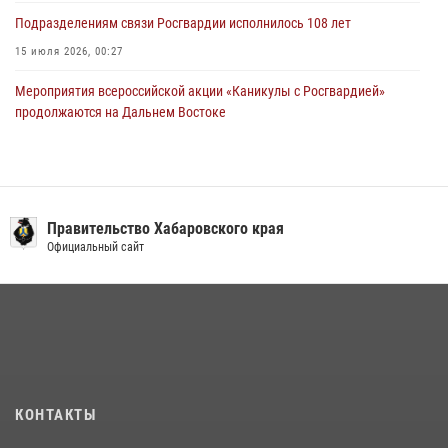
Подразделениям связи Росгвардии исполнилось 108 лет
15 июля 2026, 00:27
Мероприятия всероссийской акции «Каникулы с Росгвардией»
продолжаются на Дальнем Востоке
13 июля 2026, 00:31
В Хабаровске при силовой поддержке спецназа Росгвардии
ликвидирована плантация культивируемой конопли
Правительство Хабаровского края
15 июля 2026, 05:05
Официальный сайт
108 лет со дня рождения легендарного военачальника генерала
армии Ивана Кирилловича Яковлева
04 августа 2026, 23:41
Управление Росгвардии по Хабаровскому краю предоставляет
гражданам государственные услуги в сфере оборота оружия,
частной детективной и охранной деятельности
КОНТАКТЫ
17 июля 2026, 03:45