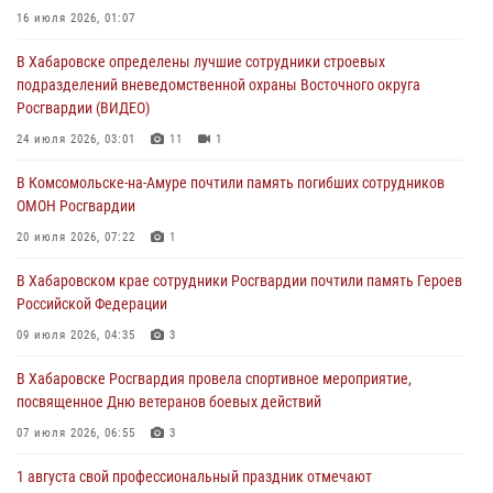
16 июля 2026, 01:07
В г. Советская Гавань сотрудники Росгвардии оказали помощь
В Хабаровске определены лучшие сотрудники строевых
женщине, потерявшей сознание во время массового мероприятия
подразделений вневедомственной охраны Восточного округа
29 июля 2026, 23:24
2
Росгвардии (ВИДЕО)
В Хабаровске продолжается акция «Каникулы с Росгвардией»
24 июля 2026, 03:01
11
1
29 июля 2026, 02:51
3
В Комсомольске-на-Амуре почтили память погибших сотрудников
ОМОН Росгвардии
За прошедшую неделю в Хабаровском крае росгвардейцы провели
свыше 120 проверок условий хранения оружия
20 июля 2026, 07:22
1
28 июля 2026, 06:28
В Хабаровском крае сотрудники Росгвардии почтили память Героев
Российской Федерации
09 июля 2026, 04:35
3
В Хабаровске Росгвардия провела спортивное мероприятие,
посвященное Дню ветеранов боевых действий
07 июля 2026, 06:55
3
1 августа свой профессиональный праздник отмечают