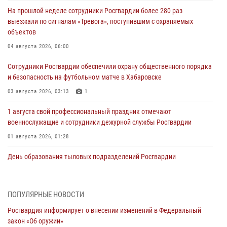
На прошлой неделе сотрудники Росгвардии более 280 раз
выезжали по сигналам «Тревога», поступившим с охраняемых
объектов
04 августа 2026, 06:00
Сотрудники Росгвардии обеспечили охрану общественного порядка
и безопасность на футбольном матче в Хабаровске
03 августа 2026, 03:13
1
1 августа свой профессиональный праздник отмечают
военнослужащие и сотрудники дежурной службы Росгвардии
01 августа 2026, 01:28
День образования тыловых подразделений Росгвардии
01 августа 2026, 00:00
В Управлении Росгвардии по Хабаровскому краю состоялось
ПОПУЛЯРНЫЕ НОВОСТИ
информирование личного состава по вопросам реализации
Росгвардия информирует о внесении изменений в Федеральный
избирательного права
закон «Об оружии»
31 июля 2026, 03:26