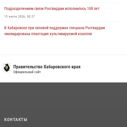
Подразделениям связи Росгвардии исполнилось 108 лет
15 июля 2026, 00:27
В Хабаровске при силовой поддержке спецназа Росгвардии
ликвидирована плантация культивируемой конопли
15 июля 2026, 05:05
108 лет со дня рождения легендарного военачальника генерала
армии Ивана Кирилловича Яковлева
Правительство Хабаровского края
04 августа 2026, 23:41
Официальный сайт
Мероприятия всероссийской акции «Каникулы с Росгвардией»
продолжаются на Дальнем Востоке
13 июля 2026, 00:31
В Хабаровске военный оркестр Росгвардии принял участие в
праздновании Дня Военно-морского флота России
27 июля 2026, 01:42
4
КОНТАКТЫ