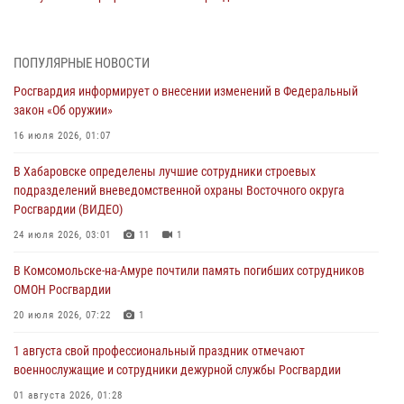
военнослужащие и сотрудники дежурной службы Росгвардии
01 августа 2026, 01:28
ПОПУЛЯРНЫЕ НОВОСТИ
День образования тыловых подразделений Росгвардии
Росгвардия информирует о внесении изменений в Федеральный
01 августа 2026, 00:00
закон «Об оружии»
В Управлении Росгвардии по Хабаровскому краю состоялось
16 июля 2026, 01:07
информирование личного состава по вопросам реализации
В Хабаровске определены лучшие сотрудники строевых
избирательного права
подразделений вневедомственной охраны Восточного округа
31 июля 2026, 03:26
Росгвардии (ВИДЕО)
В г. Советская Гавань сотрудники Росгвардии оказали помощь
24 июля 2026, 03:01
11
1
женщине, потерявшей сознание во время массового мероприятия
В Комсомольске-на-Амуре почтили память погибших сотрудников
29 июля 2026, 23:24
2
ОМОН Росгвардии
В Хабаровске продолжается акция «Каникулы с Росгвардией»
20 июля 2026, 07:22
1
29 июля 2026, 02:51
3
1 августа свой профессиональный праздник отмечают
военнослужащие и сотрудники дежурной службы Росгвардии
01 августа 2026, 01:28