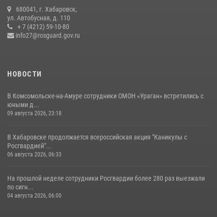
Управление Росгвардии по Хабаровскому краю предоставляет
680041, г. Хабаровск,
гражданам государственные услуги в сфере оборота оружия,
ул. Автобусная, д. 110
частной детективной и охранной деятельности
+ 7 (4212) 59-10-80
info27@rosguard.gov.ru
17 июля 2026, 03:45
НОВОСТИ
В Комсомольске-на-Амуре сотрудники ОМОН «Ураган» встретились с
юными д...
09 августа 2026, 23:18
В Хабаровске продолжается всероссийская акция "Каникулы с
Росгвардией"...
06 августа 2026, 06:33
На прошлой неделе сотрудники Росгвардии более 280 раз выезжали
по сигн...
04 августа 2026, 06:00