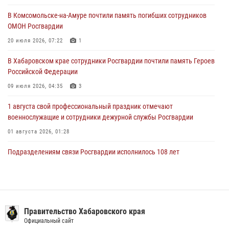
29 июля 2026, 02:51
3
В Комсомольске-на-Амуре почтили память погибших сотрудников
ОМОН Росгвардии
За прошедшую неделю в Хабаровском крае росгвардейцы провели
свыше 120 проверок условий хранения оружия
20 июля 2026, 07:22
1
28 июля 2026, 06:28
В Хабаровском крае сотрудники Росгвардии почтили память Героев
Российской Федерации
09 июля 2026, 04:35
3
1 августа свой профессиональный праздник отмечают
военнослужащие и сотрудники дежурной службы Росгвардии
01 августа 2026, 01:28
Подразделениям связи Росгвардии исполнилось 108 лет
15 июля 2026, 00:27
В Хабаровске при силовой поддержке спецназа Росгвардии
ликвидирована плантация культивируемой конопли
Правительство Хабаровского края
15 июля 2026, 05:05
Официальный сайт