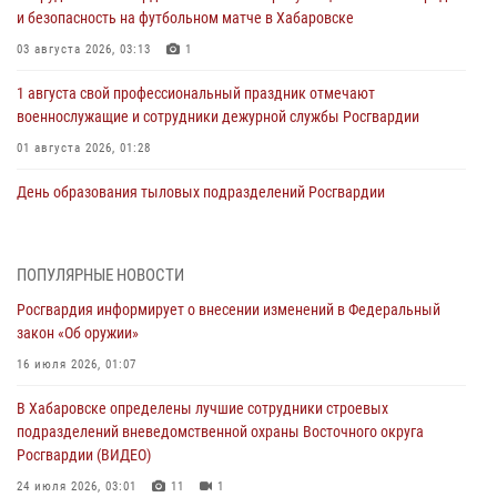
и безопасность на футбольном матче в Хабаровске
03 августа 2026, 03:13
1
1 августа свой профессиональный праздник отмечают
военнослужащие и сотрудники дежурной службы Росгвардии
01 августа 2026, 01:28
День образования тыловых подразделений Росгвардии
01 августа 2026, 00:00
В Управлении Росгвардии по Хабаровскому краю состоялось
ПОПУЛЯРНЫЕ НОВОСТИ
информирование личного состава по вопросам реализации
Росгвардия информирует о внесении изменений в Федеральный
избирательного права
закон «Об оружии»
31 июля 2026, 03:26
16 июля 2026, 01:07
В г. Советская Гавань сотрудники Росгвардии оказали помощь
В Хабаровске определены лучшие сотрудники строевых
женщине, потерявшей сознание во время массового мероприятия
подразделений вневедомственной охраны Восточного округа
29 июля 2026, 23:24
2
Росгвардии (ВИДЕО)
В Хабаровске продолжается акция «Каникулы с Росгвардией»
24 июля 2026, 03:01
11
1