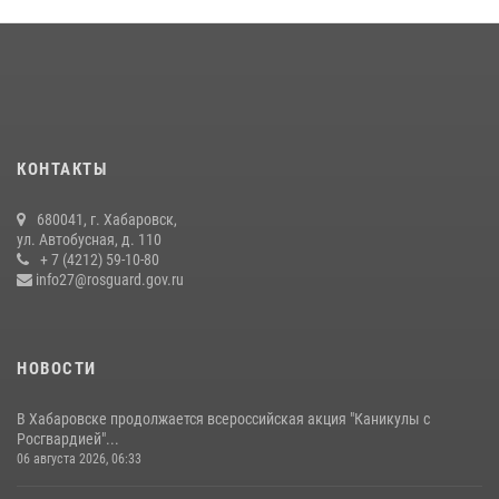
Мероприятия всероссийской акции «Каникулы с Росгвардией»
продолжаются на Дальнем Востоке
13 июля 2026, 00:31
Управление Росгвардии по Хабаровскому краю предоставляет
гражданам государственные услуги в сфере оборота оружия,
частной детективной и охранной деятельности
КОНТАКТЫ
17 июля 2026, 03:45
680041, г. Хабаровск,
108 лет со дня рождения легендарного военачальника генерала
ул. Автобусная, д. 110
армии Ивана Кирилловича Яковлева
+ 7 (4212) 59-10-80
info27@rosguard.gov.ru
04 августа 2026, 23:41
НОВОСТИ
В Хабаровске продолжается всероссийская акция "Каникулы с
Росгвардией"...
06 августа 2026, 06:33