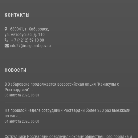
гражданам государственные услуги в сфере оборота оружия,
частной детективной и охранной деятельности
КОНТАКТЫ
17 июля 2026, 03:45
680041, г. Хабаровск,
108 лет со дня рождения легендарного военачальника генерала
ул. Автобусная, д. 110
армии Ивана Кирилловича Яковлева
+ 7 (4212) 59-10-80
info27@rosguard.gov.ru
04 августа 2026, 23:41
НОВОСТИ
В Хабаровске продолжается всероссийская акция "Каникулы с
Росгвардией"...
06 августа 2026, 06:33
На прошлой неделе сотрудники Росгвардии более 280 раз выезжали
по сигн...
04 августа 2026, 06:00
Сотрудники Росгвардии обеспечили охрану общественного порядка и