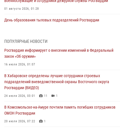
военнослужащие и сотрудники дежурной службы Росгвардии
01 августа 2026, 01:28
День образования тыловых подразделений Росгвардии
01 августа 2026, 00:00
В Управлении Росгвардии по Хабаровскому краю состоялось
ПОПУЛЯРНЫЕ НОВОСТИ
информирование личного состава по вопросам реализации
Росгвардия информирует о внесении изменений в Федеральный
избирательного права
закон «Об оружии»
31 июля 2026, 03:26
16 июля 2026, 01:07
В г. Советская Гавань сотрудники Росгвардии оказали помощь
В Хабаровске определены лучшие сотрудники строевых
женщине, потерявшей сознание во время массового мероприятия
подразделений вневедомственной охраны Восточного округа
29 июля 2026, 23:24
2
Росгвардии (ВИДЕО)
В Хабаровске продолжается акция «Каникулы с Росгвардией»
24 июля 2026, 03:01
11
1
29 июля 2026, 02:51
3
В Комсомольске-на-Амуре почтили память погибших сотрудников
ОМОН Росгвардии
За прошедшую неделю в Хабаровском крае росгвардейцы провели
свыше 120 проверок условий хранения оружия
20 июля 2026, 07:22
1