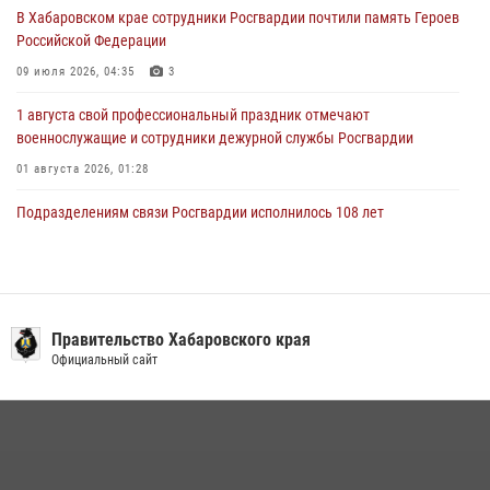
28 июля 2026, 06:28
В Хабаровском крае сотрудники Росгвардии почтили память Героев
Российской Федерации
09 июля 2026, 04:35
3
1 августа свой профессиональный праздник отмечают
военнослужащие и сотрудники дежурной службы Росгвардии
01 августа 2026, 01:28
Подразделениям связи Росгвардии исполнилось 108 лет
15 июля 2026, 00:27
Мероприятия всероссийской акции «Каникулы с Росгвардией»
продолжаются на Дальнем Востоке
Правительство Хабаровского края
13 июля 2026, 00:31
Официальный сайт
В Хабаровске при силовой поддержке спецназа Росгвардии
ликвидирована плантация культивируемой конопли
15 июля 2026, 05:05
Управление Росгвардии по Хабаровскому краю предоставляет