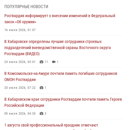
В Управлении Росгвардии по Хабаровскому краю состоялось
ПОПУЛЯРНЫЕ НОВОСТИ
информирование личного состава по вопросам реализации
Росгвардия информирует о внесении изменений в Федеральный
избирательного права
закон «Об оружии»
31 июля 2026, 03:26
16 июля 2026, 01:07
В г. Советская Гавань сотрудники Росгвардии оказали помощь
В Хабаровске определены лучшие сотрудники строевых
женщине, потерявшей сознание во время массового мероприятия
подразделений вневедомственной охраны Восточного округа
29 июля 2026, 23:24
2
Росгвардии (ВИДЕО)
В Хабаровске продолжается акция «Каникулы с Росгвардией»
24 июля 2026, 03:01
11
1
29 июля 2026, 02:51
3
В Комсомольске-на-Амуре почтили память погибших сотрудников
ОМОН Росгвардии
За прошедшую неделю в Хабаровском крае росгвардейцы провели
свыше 120 проверок условий хранения оружия
20 июля 2026, 07:22
1
28 июля 2026, 06:28
В Хабаровском крае сотрудники Росгвардии почтили память Героев
Российской Федерации
09 июля 2026, 04:35
3
1 августа свой профессиональный праздник отмечают