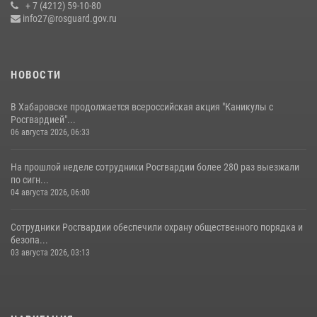
праздновании Дня Военно-морского флота России
+ 7 (4212) 59-10-80
info27@rosguard.gov.ru
27 июля 2026, 01:42
4
НОВОСТИ
В Хабаровске продолжается всероссийская акция "Каникулы с
Росгвардией"...
06 августа 2026, 06:33
На прошлой неделе сотрудники Росгвардии более 280 раз выезжали
по сигн...
04 августа 2026, 06:00
Сотрудники Росгвардии обеспечили охрану общественного порядка и
безопа...
03 августа 2026, 03:13