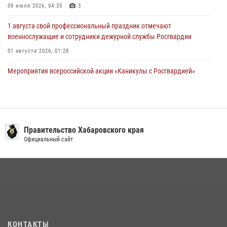
09 июля 2026, 04:35
3
1 августа свой профессиональный праздник отмечают
военнослужащие и сотрудники дежурной службы Росгвардии
01 августа 2026, 01:28
Мероприятия всероссийской акции «Каникулы с Росгвардией»
продолжаются на Дальнем Востоке
13 июля 2026, 00:31
Подразделениям связи Росгвардии исполнилось 108 лет
Правительство Хабаровского края
15 июля 2026, 00:27
Официальный сайт
В Хабаровске при силовой поддержке спецназа Росгвардии
ликвидирована плантация культивируемой конопли
15 июля 2026, 05:05
Управление Росгвардии по Хабаровскому краю предоставляет
гражданам государственные услуги в сфере оборота оружия,
частной детективной и охранной деятельности
КОНТАКТЫ