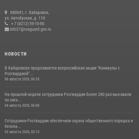
17 июля 2026, 03:45
680041, г. Хабаровск,
В Хабаровске военный оркестр Росгвардии принял участие в
ул. Автобусная, д. 110
праздновании Дня Военно-морского флота России
+ 7 (4212) 59-10-80
info27@rosguard.gov.ru
27 июля 2026, 01:42
4
НОВОСТИ
В Хабаровске продолжается всероссийская акция "Каникулы с
Росгвардией"...
06 августа 2026, 06:33
На прошлой неделе сотрудники Росгвардии более 280 раз выезжали
по сигн...
04 августа 2026, 06:00
Сотрудники Росгвардии обеспечили охрану общественного порядка и
безопа...
03 августа 2026, 03:13