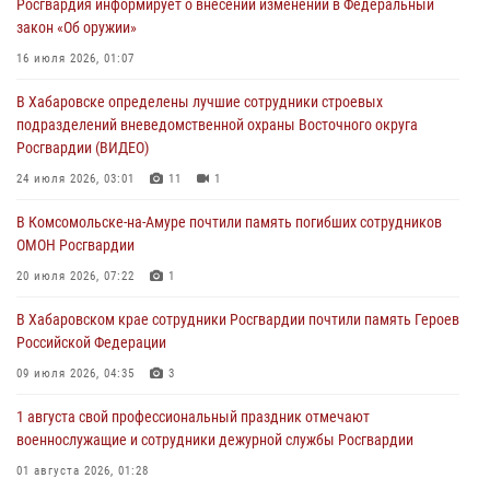
Росгвардия информирует о внесении изменений в Федеральный
избирательного права
закон «Об оружии»
31 июля 2026, 03:26
16 июля 2026, 01:07
В г. Советская Гавань сотрудники Росгвардии оказали помощь
В Хабаровске определены лучшие сотрудники строевых
женщине, потерявшей сознание во время массового мероприятия
подразделений вневедомственной охраны Восточного округа
29 июля 2026, 23:24
2
Росгвардии (ВИДЕО)
В Хабаровске продолжается акция «Каникулы с Росгвардией»
24 июля 2026, 03:01
11
1
29 июля 2026, 02:51
3
В Комсомольске-на-Амуре почтили память погибших сотрудников
ОМОН Росгвардии
За прошедшую неделю в Хабаровском крае росгвардейцы провели
свыше 120 проверок условий хранения оружия
20 июля 2026, 07:22
1
28 июля 2026, 06:28
В Хабаровском крае сотрудники Росгвардии почтили память Героев
Российской Федерации
09 июля 2026, 04:35
3
1 августа свой профессиональный праздник отмечают
военнослужащие и сотрудники дежурной службы Росгвардии
01 августа 2026, 01:28