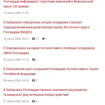
Росгвардия информирует о внесении изменений в Федеральный
избирательного права
закон «Об оружии»
31 июля 2026, 03:26
16 июля 2026, 01:07
В г. Советская Гавань сотрудники Росгвардии оказали помощь
В Хабаровске определены лучшие сотрудники строевых
женщине, потерявшей сознание во время массового мероприятия
подразделений вневедомственной охраны Восточного округа
29 июля 2026, 23:24
2
Росгвардии (ВИДЕО)
В Хабаровске продолжается акция «Каникулы с Росгвардией»
24 июля 2026, 03:01
11
1
29 июля 2026, 02:51
3
В Комсомольске-на-Амуре почтили память погибших сотрудников
ОМОН Росгвардии
За прошедшую неделю в Хабаровском крае росгвардейцы провели
свыше 120 проверок условий хранения оружия
20 июля 2026, 07:22
1
28 июля 2026, 06:28
В Хабаровском крае сотрудники Росгвардии почтили память Героев
Российской Федерации
09 июля 2026, 04:35
3
В Хабаровске Росгвардия провела спортивное мероприятие,
посвященное Дню ветеранов боевых действий
07 июля 2026, 06:55
3