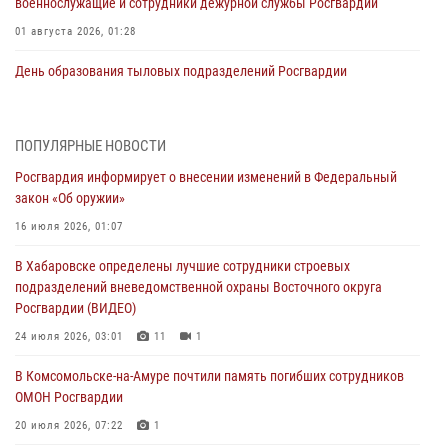
военнослужащие и сотрудники дежурной службы Росгвардии
01 августа 2026, 01:28
День образования тыловых подразделений Росгвардии
01 августа 2026, 00:00
В Управлении Росгвардии по Хабаровскому краю состоялось
ПОПУЛЯРНЫЕ НОВОСТИ
информирование личного состава по вопросам реализации
Росгвардия информирует о внесении изменений в Федеральный
избирательного права
закон «Об оружии»
31 июля 2026, 03:26
16 июля 2026, 01:07
В г. Советская Гавань сотрудники Росгвардии оказали помощь
В Хабаровске определены лучшие сотрудники строевых
женщине, потерявшей сознание во время массового мероприятия
подразделений вневедомственной охраны Восточного округа
29 июля 2026, 23:24
2
Росгвардии (ВИДЕО)
В Хабаровске продолжается акция «Каникулы с Росгвардией»
24 июля 2026, 03:01
11
1
29 июля 2026, 02:51
3
В Комсомольске-на-Амуре почтили память погибших сотрудников
ОМОН Росгвардии
За прошедшую неделю в Хабаровском крае росгвардейцы провели
свыше 120 проверок условий хранения оружия
20 июля 2026, 07:22
1