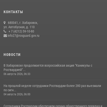
гражданам государственные услуги в сфере оборота оружия,
частной детективной и охранной деятельности
КОНТАКТЫ
17 июля 2026, 03:45
680041, г. Хабаровск,
В Хабаровске военный оркестр Росгвардии принял участие в
ул. Автобусная, д. 110
праздновании Дня Военно-морского флота России
+ 7 (4212) 59-10-80
info27@rosguard.gov.ru
27 июля 2026, 01:42
4
НОВОСТИ
В Хабаровске продолжается всероссийская акция "Каникулы с
Росгвардией"...
06 августа 2026, 06:33
На прошлой неделе сотрудники Росгвардии более 280 раз выезжали
по сигн...
04 августа 2026, 06:00
Сотрудники Росгвардии обеспечили охрану общественного порядка и