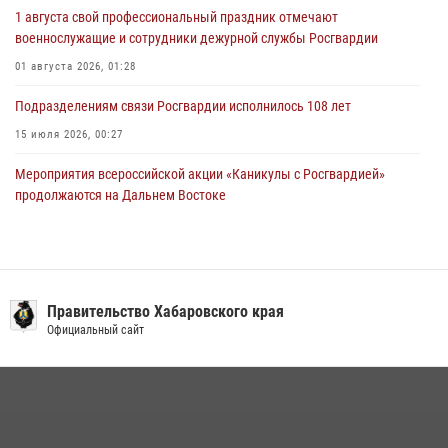
28 июля 2026, 06:28
1 августа свой профессиональный праздник отмечают
военнослужащие и сотрудники дежурной службы Росгвардии
01 августа 2026, 01:28
Подразделениям связи Росгвардии исполнилось 108 лет
15 июля 2026, 00:27
Мероприятия всероссийской акции «Каникулы с Росгвардией»
продолжаются на Дальнем Востоке
13 июля 2026, 00:31
В Хабаровске при силовой поддержке спецназа Росгвардии
ликвидирована плантация культивируемой конопли
Правительство Хабаровского края
15 июля 2026, 05:05
Официальный сайт
108 лет со дня рождения легендарного военачальника генерала
армии Ивана Кирилловича Яковлева
04 августа 2026, 23:41
Управление Росгвардии по Хабаровскому краю предоставляет