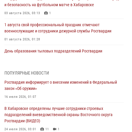
и безопасность на футбольном матче в Хабаровске
03 августа 2026, 03:13
1
1 августа свой профессиональный праздник отмечают
военнослужащие и сотрудники дежурной службы Росгвардии
01 августа 2026, 01:28
День образования тыловых подразделений Росгвардии
01 августа 2026, 00:00
В Управлении Росгвардии по Хабаровскому краю состоялось
ПОПУЛЯРНЫЕ НОВОСТИ
информирование личного состава по вопросам реализации
Росгвардия информирует о внесении изменений в Федеральный
избирательного права
закон «Об оружии»
31 июля 2026, 03:26
16 июля 2026, 01:07
В г. Советская Гавань сотрудники Росгвардии оказали помощь
В Хабаровске определены лучшие сотрудники строевых
женщине, потерявшей сознание во время массового мероприятия
подразделений вневедомственной охраны Восточного округа
29 июля 2026, 23:24
2
Росгвардии (ВИДЕО)
В Хабаровске продолжается акция «Каникулы с Росгвардией»
24 июля 2026, 03:01
11
1