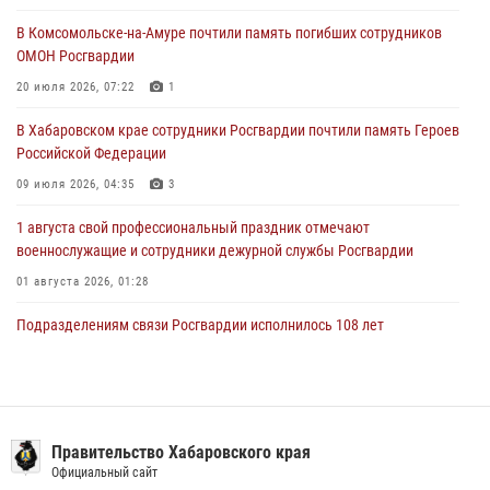
29 июля 2026, 02:51
3
В Комсомольске-на-Амуре почтили память погибших сотрудников
ОМОН Росгвардии
За прошедшую неделю в Хабаровском крае росгвардейцы провели
свыше 120 проверок условий хранения оружия
20 июля 2026, 07:22
1
28 июля 2026, 06:28
В Хабаровском крае сотрудники Росгвардии почтили память Героев
Российской Федерации
09 июля 2026, 04:35
3
1 августа свой профессиональный праздник отмечают
военнослужащие и сотрудники дежурной службы Росгвардии
01 августа 2026, 01:28
Подразделениям связи Росгвардии исполнилось 108 лет
15 июля 2026, 00:27
Мероприятия всероссийской акции «Каникулы с Росгвардией»
продолжаются на Дальнем Востоке
Правительство Хабаровского края
13 июля 2026, 00:31
Официальный сайт