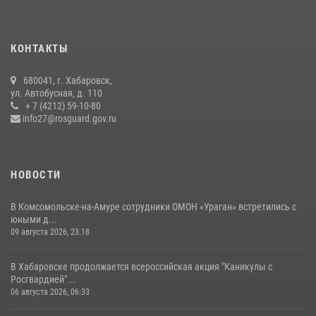
В Хабаровске военный оркестр Росгвардии принял участие в
праздновании Дня Военно-морского флота России
27 июля 2026, 01:42
4
КОНТАКТЫ
Управление Росгвардии по Хабаровскому краю предоставляет
680041, г. Хабаровск,
гражданам государственные услуги в сфере оборота оружия,
ул. Автобусная, д. 110
частной детективной и охранной деятельности
+ 7 (4212) 59-10-80
info27@rosguard.gov.ru
17 июля 2026, 03:45
НОВОСТИ
В Комсомольске-на-Амуре сотрудники ОМОН «Ураган» встретились с
юными д...
09 августа 2026, 23:18
В Хабаровске продолжается всероссийская акция "Каникулы с
Росгвардией"...
06 августа 2026, 06:33