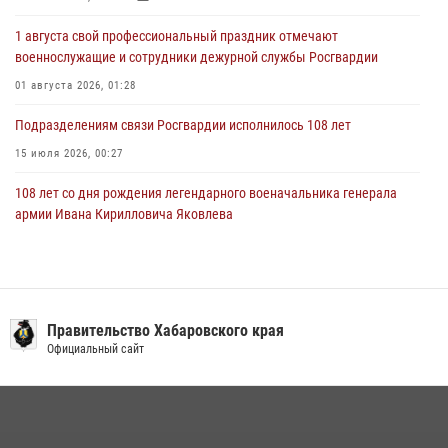
29 июля 2026, 02:51
3
1 августа свой профессиональный праздник отмечают
военнослужащие и сотрудники дежурной службы Росгвардии
01 августа 2026, 01:28
Подразделениям связи Росгвардии исполнилось 108 лет
15 июля 2026, 00:27
108 лет со дня рождения легендарного военачальника генерала
армии Ивана Кирилловича Яковлева
04 августа 2026, 23:41
Мероприятия всероссийской акции «Каникулы с Росгвардией»
продолжаются на Дальнем Востоке
Правительство Хабаровского края
13 июля 2026, 00:31
Официальный сайт
В Хабаровске при силовой поддержке спецназа Росгвардии
ликвидирована плантация культивируемой конопли
15 июля 2026, 05:05