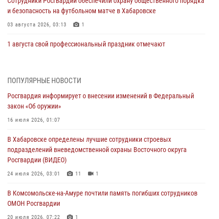
Сотрудники Росгвардии обеспечили охрану общественного порядка
и безопасность на футбольном матче в Хабаровске
03 августа 2026, 03:13
1
1 августа свой профессиональный праздник отмечают
военнослужащие и сотрудники дежурной службы Росгвардии
01 августа 2026, 01:28
ПОПУЛЯРНЫЕ НОВОСТИ
День образования тыловых подразделений Росгвардии
Росгвардия информирует о внесении изменений в Федеральный
01 августа 2026, 00:00
закон «Об оружии»
В Управлении Росгвардии по Хабаровскому краю состоялось
16 июля 2026, 01:07
информирование личного состава по вопросам реализации
В Хабаровске определены лучшие сотрудники строевых
избирательного права
подразделений вневедомственной охраны Восточного округа
31 июля 2026, 03:26
Росгвардии (ВИДЕО)
В г. Советская Гавань сотрудники Росгвардии оказали помощь
24 июля 2026, 03:01
11
1
женщине, потерявшей сознание во время массового мероприятия
В Комсомольске-на-Амуре почтили память погибших сотрудников
29 июля 2026, 23:24
2
ОМОН Росгвардии
В Хабаровске продолжается акция «Каникулы с Росгвардией»
20 июля 2026, 07:22
1