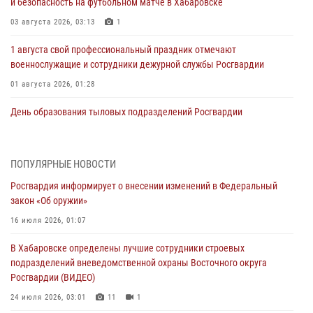
и безопасность на футбольном матче в Хабаровске
03 августа 2026, 03:13
1
1 августа свой профессиональный праздник отмечают
военнослужащие и сотрудники дежурной службы Росгвардии
01 августа 2026, 01:28
День образования тыловых подразделений Росгвардии
01 августа 2026, 00:00
В Управлении Росгвардии по Хабаровскому краю состоялось
ПОПУЛЯРНЫЕ НОВОСТИ
информирование личного состава по вопросам реализации
Росгвардия информирует о внесении изменений в Федеральный
избирательного права
закон «Об оружии»
31 июля 2026, 03:26
16 июля 2026, 01:07
В г. Советская Гавань сотрудники Росгвардии оказали помощь
В Хабаровске определены лучшие сотрудники строевых
женщине, потерявшей сознание во время массового мероприятия
подразделений вневедомственной охраны Восточного округа
29 июля 2026, 23:24
2
Росгвардии (ВИДЕО)
В Хабаровске продолжается акция «Каникулы с Росгвардией»
24 июля 2026, 03:01
11
1