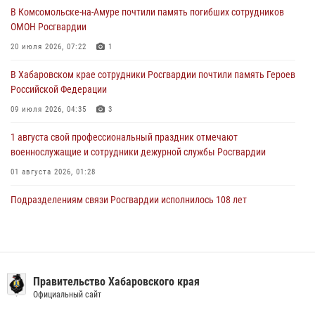
29 июля 2026, 02:51
3
В Комсомольске-на-Амуре почтили память погибших сотрудников
ОМОН Росгвардии
За прошедшую неделю в Хабаровском крае росгвардейцы провели
свыше 120 проверок условий хранения оружия
20 июля 2026, 07:22
1
28 июля 2026, 06:28
В Хабаровском крае сотрудники Росгвардии почтили память Героев
Российской Федерации
09 июля 2026, 04:35
3
1 августа свой профессиональный праздник отмечают
военнослужащие и сотрудники дежурной службы Росгвардии
01 августа 2026, 01:28
Подразделениям связи Росгвардии исполнилось 108 лет
15 июля 2026, 00:27
В Хабаровске при силовой поддержке спецназа Росгвардии
ликвидирована плантация культивируемой конопли
Правительство Хабаровского края
15 июля 2026, 05:05
Официальный сайт
Мероприятия всероссийской акции «Каникулы с Росгвардией»