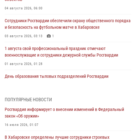
04 августа 2026, 06:00
Сотрудники Росгвардии обеспечили охрану общественного порядка
и безопасность на футбольном матче в Хабаровске
03 августа 2026, 03:13
1
1 августа свой профессиональный праздник отмечают
военнослужащие и сотрудники дежурной службы Росгвардии
01 августа 2026, 01:28
День образования тыловых подразделений Росгвардии
01 августа 2026, 00:00
В Управлении Росгвардии по Хабаровскому краю состоялось
ПОПУЛЯРНЫЕ НОВОСТИ
информирование личного состава по вопросам реализации
Росгвардия информирует о внесении изменений в Федеральный
избирательного права
закон «Об оружии»
31 июля 2026, 03:26
16 июля 2026, 01:07
В г. Советская Гавань сотрудники Росгвардии оказали помощь
В Хабаровске определены лучшие сотрудники строевых
женщине, потерявшей сознание во время массового мероприятия