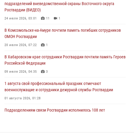
подразделений вневедомственной охраны Восточного округа
29 июля 2026, 23:24
2
Росгвардии (ВИДЕО)
В Хабаровске продолжается акция «Каникулы с Росгвардией»
24 июля 2026, 03:01
11
1
29 июля 2026, 02:51
3
В Комсомольске-на-Амуре почтили память погибших сотрудников
ОМОН Росгвардии
За прошедшую неделю в Хабаровском крае росгвардейцы провели
свыше 120 проверок условий хранения оружия
20 июля 2026, 07:22
1
28 июля 2026, 06:28
В Хабаровском крае сотрудники Росгвардии почтили память Героев
Российской Федерации
09 июля 2026, 04:35
3
1 августа свой профессиональный праздник отмечают
военнослужащие и сотрудники дежурной службы Росгвардии
01 августа 2026, 01:28
Подразделениям связи Росгвардии исполнилось 108 лет
15 июля 2026, 00:27
Мероприятия всероссийской акции «Каникулы с Росгвардией»