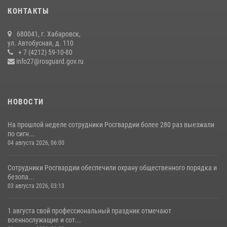
15 июля 2026, 05:05
КОНТАКТЫ
Мероприятия всероссийской акции «Каникулы с Росгвардией»
680041, г. Хабаровск,
продолжаются на Дальнем Востоке
ул. Автобусная, д. 110
+ 7 (4212) 59-10-80
13 июля 2026, 00:31
info27@rosguard.gov.ru
НОВОСТИ
На прошлой неделе сотрудники Росгвардии более 280 раз выезжали
по сигн...
04 августа 2026, 06:00
Сотрудники Росгвардии обеспечили охрану общественного порядка и
безопа...
03 августа 2026, 03:13
1 августа свой профессиональный праздник отмечают
военнослужащие и сот...