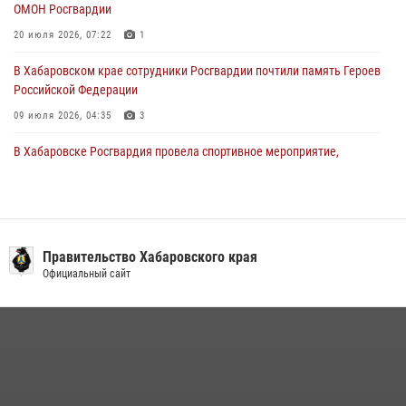
28 июля 2026, 05:56
1
ОМОН Росгвардии
20 июля 2026, 07:22
1
В Хабаровском крае сотрудники Росгвардии почтили память Героев
Российской Федерации
09 июля 2026, 04:35
3
В Хабаровске Росгвардия провела спортивное мероприятие,
посвященное Дню ветеранов боевых действий
07 июля 2026, 06:55
3
Подразделениям связи Росгвардии исполнилось 108 лет
Правительство Хабаровского края
15 июля 2026, 00:27
Официальный сайт
1 августа свой профессиональный праздник отмечают
военнослужащие и сотрудники дежурной службы Росгвардии
01 августа 2026, 01:28
В Хабаровске при силовой поддержке спецназа Росгвардии
ликвидирована плантация культивируемой конопли