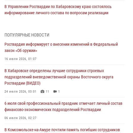
В Управлении Росгвардии по Хабаровскому краю состоялось
информирование личного состава по вопросам реализации
избирательного права
31 июля 2026, 03:26
ПОПУЛЯРНЫЕ НОВОСТИ
В г. Советская Гавань сотрудники Росгвардии оказали помощь
Росгвардия информирует о внесении изменений в Федеральный
женщине, потерявшей сознание во время массового мероприятия
закон «Об оружии»
29 июля 2026, 23:24
2
16 июля 2026, 01:07
В Хабаровске продолжается акция «Каникулы с Росгвардией»
В Хабаровске определены лучшие сотрудники строевых
29 июля 2026, 02:51
3
подразделений вневедомственной охраны Восточного округа
Росгвардии (ВИДЕО)
За прошедшую неделю в Хабаровском крае росгвардейцы провели
свыше 120 проверок условий хранения оружия
24 июля 2026, 03:01
11
1
28 июля 2026, 06:28
6 июля свой профессиональный праздник отмечает личный состав
финансово-экономических подразделений Росгвардии
В Хабаровске при силовой поддержке спецназа Росгвардии
пресечена деятельность преступной группы, организовавшей сеть
06 июля 2026, 02:27
интим-салонов (ВИДЕО)
В Комсомольске-на-Амуре почтили память погибших сотрудников