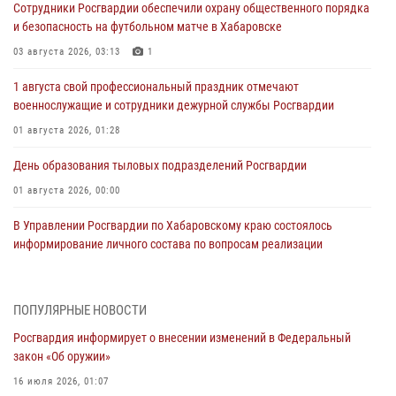
Сотрудники Росгвардии обеспечили охрану общественного порядка
и безопасность на футбольном матче в Хабаровске
03 августа 2026, 03:13
1
1 августа свой профессиональный праздник отмечают
военнослужащие и сотрудники дежурной службы Росгвардии
01 августа 2026, 01:28
День образования тыловых подразделений Росгвардии
01 августа 2026, 00:00
В Управлении Росгвардии по Хабаровскому краю состоялось
информирование личного состава по вопросам реализации
избирательного права
31 июля 2026, 03:26
ПОПУЛЯРНЫЕ НОВОСТИ
В г. Советская Гавань сотрудники Росгвардии оказали помощь
Росгвардия информирует о внесении изменений в Федеральный
женщине, потерявшей сознание во время массового мероприятия
закон «Об оружии»
29 июля 2026, 23:24
2
16 июля 2026, 01:07