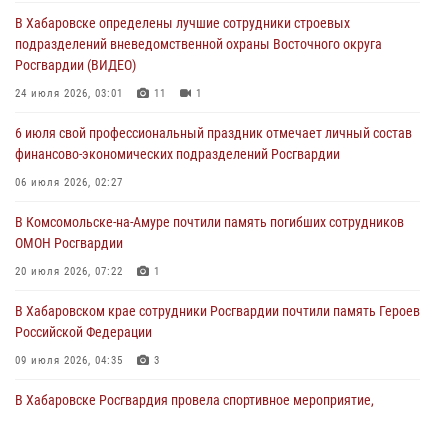
В Хабаровске продолжается акция «Каникулы с Росгвардией»
В Хабаровске определены лучшие сотрудники строевых
29 июля 2026, 02:51
3
подразделений вневедомственной охраны Восточного округа
Росгвардии (ВИДЕО)
За прошедшую неделю в Хабаровском крае росгвардейцы провели
свыше 120 проверок условий хранения оружия
24 июля 2026, 03:01
11
1
28 июля 2026, 06:28
6 июля свой профессиональный праздник отмечает личный состав
финансово-экономических подразделений Росгвардии
В Хабаровске при силовой поддержке спецназа Росгвардии
пресечена деятельность преступной группы, организовавшей сеть
06 июля 2026, 02:27
интим-салонов (ВИДЕО)
В Комсомольске-на-Амуре почтили память погибших сотрудников
28 июля 2026, 05:56
1
ОМОН Росгвардии
20 июля 2026, 07:22
1
В Хабаровском крае сотрудники Росгвардии почтили память Героев
Российской Федерации
09 июля 2026, 04:35
3
В Хабаровске Росгвардия провела спортивное мероприятие,
посвященное Дню ветеранов боевых действий