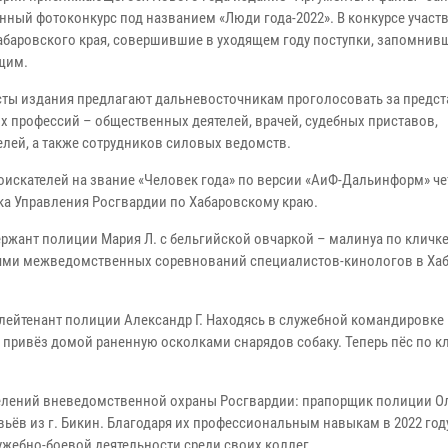
нный фотоконкурс под названием «Люди года-2022». В конкурсе участ
абаровского края, совершившие в уходящем году поступки, запомнив
щим.
ты издания предлагают дальневосточникам проголосовать за предст
х профессий – общественных деятелей, врачей, судебных приставов,
елей, а также сотрудников силовых ведомств.
соискателей на звание «Человек года» по версии «АиФ-Дальинформ» ч
ка Управления Росгвардии по Хабаровскому краю.
ержант полиции Мария Л. с бельгийской овчаркой – малинуа по кличк
лями межведомственных соревнований специалистов-кинологов в Хаб
лейтенант полиции Александр Г. Находясь в служебной командировке 
 привёз домой раненную осколками снарядов собаку. Теперь пёс по к
делений вневедомственной охраны Росгвардии: прапорщик полиции О
ёв из г. Бикин. Благодаря их профессиональным навыкам в 2022 году
ужебно-боевой деятельности среди своих коллег.