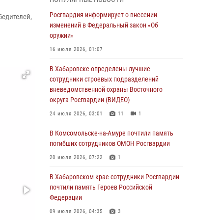
День образования тыловых подразделений
Росгвардия информирует о внесении
бедителей,
Росгвардии
изменений в Федеральный закон «Об
оружии»
01 августа 2026, 00:00
16 июля 2026, 01:07
В Управлении Росгвардии по Хабаровскому
краю состоялось информирование личного
В Хабаровске определены лучшие
состава по вопросам реализации
сотрудники строевых подразделений
избирательного права
вневедомственной охраны Восточного
округа Росгвардии (ВИДЕО)
31 июля 2026, 03:26
24 июля 2026, 03:01
11
1
В г. Советская Гавань сотрудники Росгвардии
оказали помощь женщине, потерявшей
В Комсомольске-на-Амуре почтили память
сознание во время массового мероприятия
погибших сотрудников ОМОН Росгвардии
29 июля 2026, 23:24
2
20 июля 2026, 07:22
1
В Хабаровске продолжается акция
В Хабаровском крае сотрудники Росгвардии
«Каникулы с Росгвардией»
почтили память Героев Российской
Федерации
29 июля 2026, 02:51
3
09 июля 2026, 04:35
3
За прошедшую неделю в Хабаровском крае