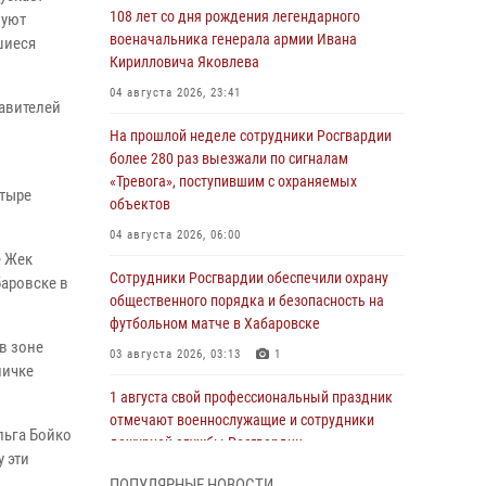
108 лет со дня рождения легендарного
вуют
военачальника генерала армии Ивана
шиеся
Кирилловича Яковлева
04 августа 2026, 23:41
авителей
На прошлой неделе сотрудники Росгвардии
более 280 раз выезжали по сигналам
«Тревога», поступившим с охраняемых
етыре
объектов
04 августа 2026, 06:00
е Жек
Сотрудники Росгвардии обеспечили охрану
аровске в
общественного порядка и безопасность на
футбольном матче в Хабаровске
в зоне
03 августа 2026, 03:13
1
личке
1 августа свой профессиональный праздник
отмечают военнослужащие и сотрудники
льга Бойко
дежурной службы Росгвардии
 эти
01 августа 2026, 01:28
ПОПУЛЯРНЫЕ НОВОСТИ