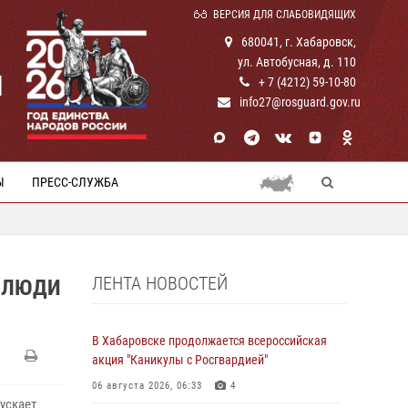
ВЕРСИЯ ДЛЯ СЛАБОВИДЯЩИХ
680041, г. Хабаровск,
ул. Автобусная, д. 110
И
+ 7 (4212) 59-10-80
info27@rosguard.gov.ru
Ы
ПРЕСС-СЛУЖБА
ЛЕНТА НОВОСТЕЙ
 «ЛЮДИ
В Хабаровске продолжается всероссийская
акция "Каникулы с Росгвардией"
06 августа 2026, 06:33
4
ускает