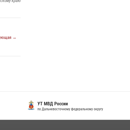
вскому краю
спецназа Росгвардии ликвидирована
плантация культивируемой конопли
15 июля 2026, 05:05
Управление Росгвардии по Хабаровскому
краю предоставляет гражданам
ующая →
государственные услуги в сфере оборота
оружия, частной детективной и охранной
деятельности
17 июля 2026, 03:45
УТ МВД России
по Дальневосточному федеральному округу