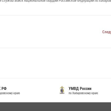
 службы войск национальной гвардии Российской Федерации по Хабаро
След
К РФ
УМВД России
аровскому краю
по Хабаровскому краю