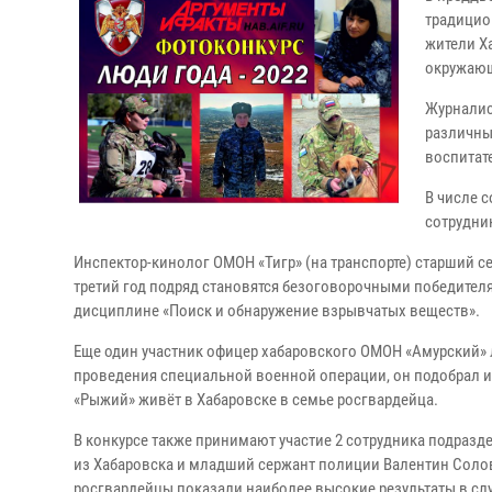
традицио
жители Х
окружаю
Журналис
различны
воспитат
В числе 
сотрудни
Инспектор-кинолог ОМОН «Тигр» (на транспорте) старший с
третий год подряд становятся безоговорочными победите
дисциплине «Поиск и обнаружение взрывчатых веществ».
Еще один участник офицер хабаровского ОМОН «Амурский» 
проведения специальной военной операции, он подобрал и
«Рыжий» живёт в Хабаровске в семье росгвардейца.
В конкурсе также принимают участие 2 сотрудника подраз
из Хабаровска и младший сержант полиции Валентин Соловь
росгвардейцы показали наиболее высокие результаты в сл