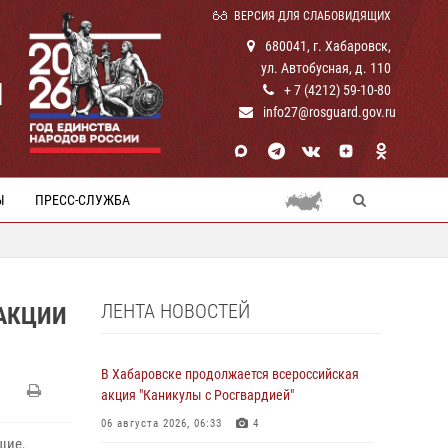
ВЕРСИЯ ДЛЯ СЛАБОВИДЯЩИХ
680041, г. Хабаровск,
ул. Автобусная, д. 110
И
+ 7 (4212) 59-10-80
info27@rosguard.gov.ru
Ы
ПРЕСС-СЛУЖБА
ЛЕНТА НОВОСТЕЙ
 АКЦИИ
В Хабаровске продолжается всероссийская
акция "Каникулы с Росгвардией"
06 августа 2026, 06:33
4
щие,