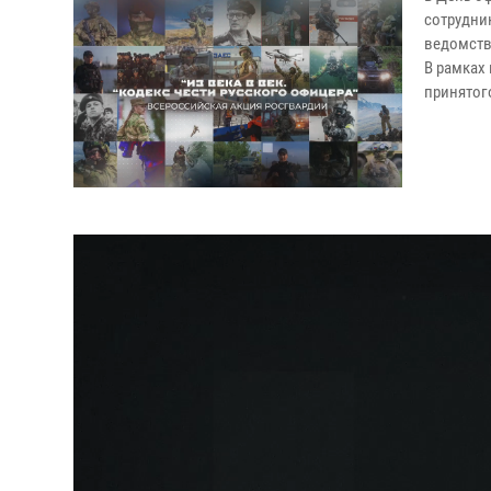
сотрудни
ведомстве
В рамках
принятого