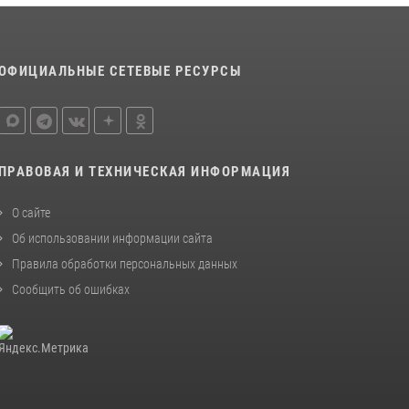
краю предоставляет гражданам
государственные услуги в сфере оборота
оружия, частной детективной и охранной
деятельности
ОФИЦИАЛЬНЫЕ СЕТЕВЫЕ РЕСУРСЫ
17 июля 2026, 03:45
108 лет со дня рождения легендарного
военачальника генерала армии Ивана
Кирилловича Яковлева
ПРАВОВАЯ И ТЕХНИЧЕСКАЯ ИНФОРМАЦИЯ
04 августа 2026, 23:41
О сайте
Об использовании информации сайта
Правила обработки персональных данных
Сообщить об ошибках