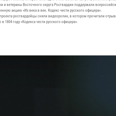
ки и ветераны Восточного округа Росгвардии поддержали всероссийс
нную акцию «Из века в век. Кодекс чести русского офицера».
 проекта росгвардейцы сняли видеоролик, в котором прочитали отрыв
 в 1804 году «Кодекса чести русского офицера».