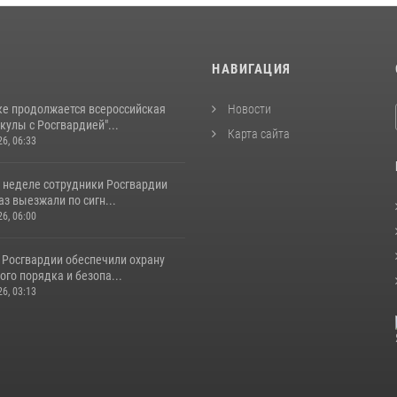
И
НАВИГАЦИЯ
ке продолжается всероссийская
Новости
кулы с Росгвардией"...
Карта сайта
26, 06:33
 неделе сотрудники Росгвардии
аз выезжали по сигн...
26, 06:00
 Росгвардии обеспечили охрану
го порядка и безопа...
26, 03:13