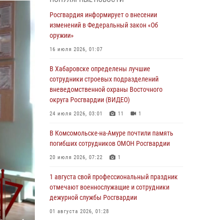
День образования тыловых подразделений
Росгвардия информирует о внесении
Росгвардии
изменений в Федеральный закон «Об
оружии»
01 августа 2026, 00:00
16 июля 2026, 01:07
В Управлении Росгвардии по Хабаровскому
краю состоялось информирование личного
В Хабаровске определены лучшие
состава по вопросам реализации
сотрудники строевых подразделений
избирательного права
вневедомственной охраны Восточного
округа Росгвардии (ВИДЕО)
31 июля 2026, 03:26
24 июля 2026, 03:01
11
1
В г. Советская Гавань сотрудники Росгвардии
оказали помощь женщине, потерявшей
В Комсомольске-на-Амуре почтили память
сознание во время массового мероприятия
погибших сотрудников ОМОН Росгвардии
29 июля 2026, 23:24
2
20 июля 2026, 07:22
1
В Хабаровске продолжается акция
1 августа свой профессиональный праздник
«Каникулы с Росгвардией»
отмечают военнослужащие и сотрудники
дежурной службы Росгвардии
29 июля 2026, 02:51
3
01 августа 2026, 01:28
За прошедшую неделю в Хабаровском крае