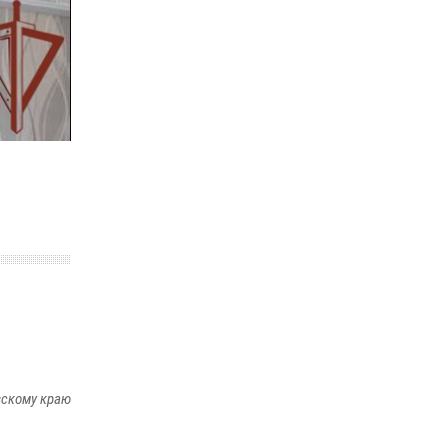
краю предоставляет гражданам
государственные услуги в сфере оборота
оружия, частной детективной и охранной
деятельности
17 июля 2026, 03:45
В Хабаровске военный оркестр Росгвардии
принял участие в праздновании Дня Военно-
морского флота России
27 июля 2026, 01:42
4
вскому краю