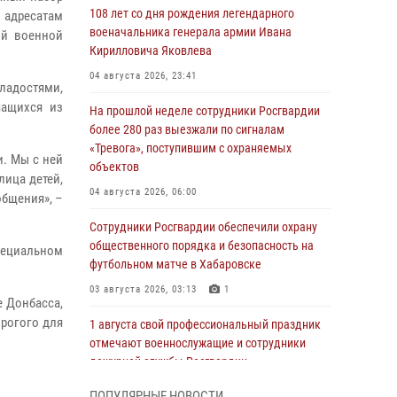
108 лет со дня рождения легендарного
 адресатам
военачальника генерала армии Ивана
ой военной
Кирилловича Яковлева
04 августа 2026, 23:41
ладостями,
чащихся из
На прошлой неделе сотрудники Росгвардии
более 280 раз выезжали по сигналам
«Тревога», поступившим с охраняемых
и. Мы с ней
объектов
лица детей,
04 августа 2026, 06:00
общения», –
Сотрудники Росгвардии обеспечили охрану
общественного порядка и безопасность на
пециальном
футбольном матче в Хабаровске
03 августа 2026, 03:13
1
е Донбасса,
орогого для
1 августа свой профессиональный праздник
отмечают военнослужащие и сотрудники
дежурной службы Росгвардии
01 августа 2026, 01:28
ПОПУЛЯРНЫЕ НОВОСТИ