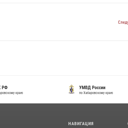
След
К РФ
УМВД России
аровскому краю
по Хабаровскому краю
И
НАВИГАЦИЯ