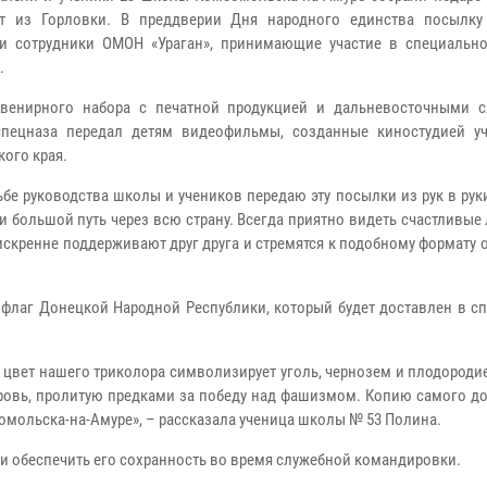
ят из Горловки. В преддверии Дня народного единства посылку
и сотрудники ОМОН «Ураган», принимающие участие в специальн
.
венирного набора с печатной продукцией и дальневосточными с
спецназа передал детям видеофильмы, созданные киностудией у
кого края.
ьбе руководства школы и учеников передаю эту посылки из рук в рук
и большой путь через всю страну. Всегда приятно видеть счастливые 
искренне поддерживают друг друга и стремятся к подобному формату 
 флаг Донецкой Народной Республики, который будет доставлен в с
цвет нашего триколора символизирует уголь, чернозем и плодороди
кровь, пролитую предками за победу над фашизмом. Копию самого д
мольска-на-Амуре», – рассказала ученица школы № 53 Полина.
и обеспечить его сохранность во время служебной командировки.