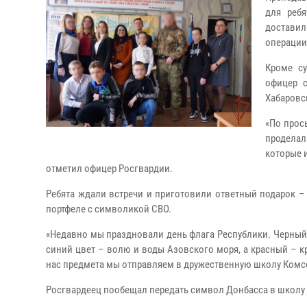
для реб
доставил
операции
Кроме су
офицер 
Хабаровс
«По прос
проделал
которые 
отметил офицер Росгвардии.
Ребята ждали встречи и приготовили ответный подарок –
портфеле с символикой СВО.
«Недавно мы праздновали день флага Республики. Черный 
синий цвет – волю и воды Азовского моря, а красный – 
нас предмета мы отправляем в дружественную школу Комсо
Росгвардеец пообещал передать символ Донбасса в школу 