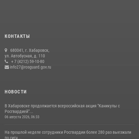
04 августа 2026, 23:41
Управление Росгвардии по Хабаровскому краю предоставляет
гражданам государственные услуги в сфере оборота оружия,
частной детективной и охранной деятельности
КОНТАКТЫ
17 июля 2026, 03:45
680041, г. Хабаровск,
В Хабаровске военный оркестр Росгвардии принял участие в
ул. Автобусная, д. 110
праздновании Дня Военно-морского флота России
+ 7 (4212) 59-10-80
info27@rosguard.gov.ru
27 июля 2026, 01:42
4
НОВОСТИ
В Хабаровске продолжается всероссийская акция "Каникулы с
Росгвардией"...
06 августа 2026, 06:33
На прошлой неделе сотрудники Росгвардии более 280 раз выезжали
по сигн...