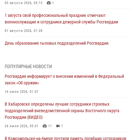
03 августа 2026, 03:13
1
1 августа свой профессиональный праздник отмечают
военнослужащие и сотрудники дежурной службы Росгвардии
01 августа 2026, 01:28
День образования тыловых подразделений Росгвардии
01 августа 2026, 00:00
В Управлении Росгвардии по Хабаровскому краю состоялось
ПОПУЛЯРНЫЕ НОВОСТИ
информирование личного состава по вопросам реализации
Росгвардия информирует о внесении изменений в Федеральный
избирательного права
закон «Об оружии»
31 июля 2026, 03:26
16 июля 2026, 01:07
В г. Советская Гавань сотрудники Росгвардии оказали помощь
В Хабаровске определены лучшие сотрудники строевых
женщине, потерявшей сознание во время массового мероприятия
подразделений вневедомственной охраны Восточного округа
29 июля 2026, 23:24
2
Росгвардии (ВИДЕО)
В Хабаровске продолжается акция «Каникулы с Росгвардией»
24 июля 2026, 03:01
11
1
29 июля 2026, 02:51
3
В Комсомольске-на-Амуре почтили память погибших сотрудников