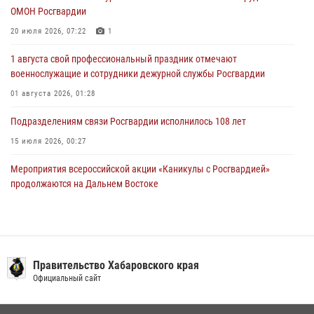
ОМОН Росгвардии
За прошедшую неделю в Хабаровском крае росгвардейцы провели
свыше 120 проверок условий хранения оружия
20 июля 2026, 07:22
1
28 июля 2026, 06:28
1 августа свой профессиональный праздник отмечают
военнослужащие и сотрудники дежурной службы Росгвардии
01 августа 2026, 01:28
Подразделениям связи Росгвардии исполнилось 108 лет
15 июля 2026, 00:27
Мероприятия всероссийской акции «Каникулы с Росгвардией»
продолжаются на Дальнем Востоке
13 июля 2026, 00:31
В Хабаровске при силовой поддержке спецназа Росгвардии
ликвидирована плантация культивируемой конопли
Правительство Хабаровского края
15 июля 2026, 05:05
Официальный сайт
108 лет со дня рождения легендарного военачальника генерала
армии Ивана Кирилловича Яковлева