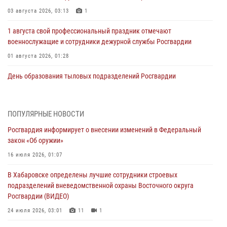
03 августа 2026, 03:13
1
1 августа свой профессиональный праздник отмечают
военнослужащие и сотрудники дежурной службы Росгвардии
01 августа 2026, 01:28
День образования тыловых подразделений Росгвардии
01 августа 2026, 00:00
В Управлении Росгвардии по Хабаровскому краю состоялось
ПОПУЛЯРНЫЕ НОВОСТИ
информирование личного состава по вопросам реализации
Росгвардия информирует о внесении изменений в Федеральный
избирательного права
закон «Об оружии»
31 июля 2026, 03:26
16 июля 2026, 01:07
В г. Советская Гавань сотрудники Росгвардии оказали помощь
В Хабаровске определены лучшие сотрудники строевых
женщине, потерявшей сознание во время массового мероприятия
подразделений вневедомственной охраны Восточного округа
29 июля 2026, 23:24
2
Росгвардии (ВИДЕО)
В Хабаровске продолжается акция «Каникулы с Росгвардией»
24 июля 2026, 03:01
11
1
29 июля 2026, 02:51
3