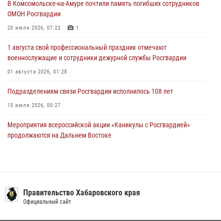
В Комсомольске-на-Амуре почтили память погибших сотрудников
ОМОН Росгвардии
За прошедшую неделю в Хабаровском крае росгвардейцы провели
свыше 120 проверок условий хранения оружия
20 июля 2026, 07:22
1
28 июля 2026, 06:28
1 августа свой профессиональный праздник отмечают
военнослужащие и сотрудники дежурной службы Росгвардии
01 августа 2026, 01:28
Подразделениям связи Росгвардии исполнилось 108 лет
15 июля 2026, 00:27
Мероприятия всероссийской акции «Каникулы с Росгвардией»
продолжаются на Дальнем Востоке
13 июля 2026, 00:31
В Хабаровске при силовой поддержке спецназа Росгвардии
ликвидирована плантация культивируемой конопли
Правительство Хабаровского края
15 июля 2026, 05:05
Официальный сайт
108 лет со дня рождения легендарного военачальника генерала