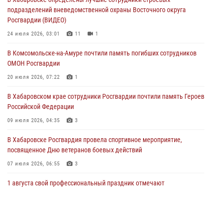
женщине, потерявшей сознание во время массового мероприятия
подразделений вневедомственной охраны Восточного округа
29 июля 2026, 23:24
2
Росгвардии (ВИДЕО)
В Хабаровске продолжается акция «Каникулы с Росгвардией»
24 июля 2026, 03:01
11
1
29 июля 2026, 02:51
3
В Комсомольске-на-Амуре почтили память погибших сотрудников
ОМОН Росгвардии
За прошедшую неделю в Хабаровском крае росгвардейцы провели
свыше 120 проверок условий хранения оружия
20 июля 2026, 07:22
1
28 июля 2026, 06:28
В Хабаровском крае сотрудники Росгвардии почтили память Героев
Российской Федерации
09 июля 2026, 04:35
3
В Хабаровске Росгвардия провела спортивное мероприятие,
посвященное Дню ветеранов боевых действий
07 июля 2026, 06:55
3
1 августа свой профессиональный праздник отмечают
военнослужащие и сотрудники дежурной службы Росгвардии
01 августа 2026, 01:28