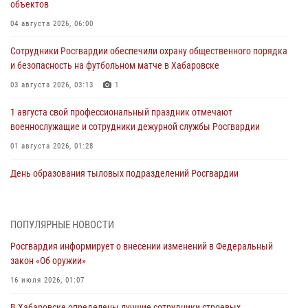
объектов
04 августа 2026, 06:00
Сотрудники Росгвардии обеспечили охрану общественного порядка
и безопасность на футбольном матче в Хабаровске
03 августа 2026, 03:13
1
1 августа свой профессиональный праздник отмечают
военнослужащие и сотрудники дежурной службы Росгвардии
01 августа 2026, 01:28
День образования тыловых подразделений Росгвардии
01 августа 2026, 00:00
В Управлении Росгвардии по Хабаровскому краю состоялось
ПОПУЛЯРНЫЕ НОВОСТИ
информирование личного состава по вопросам реализации
Росгвардия информирует о внесении изменений в Федеральный
избирательного права
закон «Об оружии»
31 июля 2026, 03:26
16 июля 2026, 01:07
В г. Советская Гавань сотрудники Росгвардии оказали помощь
В Хабаровске определены лучшие сотрудники строевых