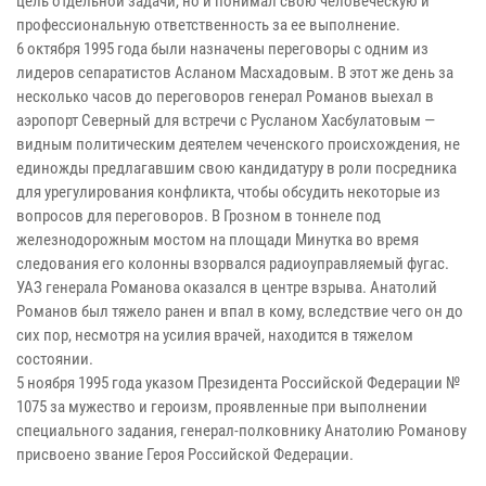
цель отдельной задачи, но и понимал свою человеческую и
профессиональную ответственность за ее выполнение.
6 октября 1995 года были назначены переговоры с одним из
лидеров сепаратистов Асланом Масхадовым. В этот же день за
несколько часов до переговоров генерал Романов выехал в
аэропорт Северный для встречи с Русланом Хасбулатовым —
видным политическим деятелем чеченского происхождения, не
единожды предлагавшим свою кандидатуру в роли посредника
для урегулирования конфликта, чтобы обсудить некоторые из
вопросов для переговоров. В Грозном в тоннеле под
железнодорожным мостом на площади Минутка во время
следования его колонны взорвался радиоуправляемый фугас.
УАЗ генерала Романова оказался в центре взрыва. Анатолий
Романов был тяжело ранен и впал в кому, вследствие чего он до
сих пор, несмотря на усилия врачей, находится в тяжелом
состоянии.
5 ноября 1995 года указом Президента Российской Федерации №
1075 за мужество и героизм, проявленные при выполнении
специального задания, генерал-полковнику Анатолию Романову
присвоено звание Героя Российской Федерации.