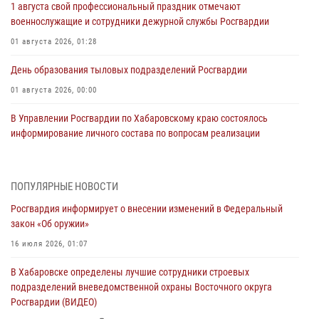
1 августа свой профессиональный праздник отмечают
военнослужащие и сотрудники дежурной службы Росгвардии
01 августа 2026, 01:28
День образования тыловых подразделений Росгвардии
01 августа 2026, 00:00
В Управлении Росгвардии по Хабаровскому краю состоялось
информирование личного состава по вопросам реализации
избирательного права
31 июля 2026, 03:26
ПОПУЛЯРНЫЕ НОВОСТИ
В г. Советская Гавань сотрудники Росгвардии оказали помощь
Росгвардия информирует о внесении изменений в Федеральный
женщине, потерявшей сознание во время массового мероприятия
закон «Об оружии»
29 июля 2026, 23:24
2
16 июля 2026, 01:07
В Хабаровске продолжается акция «Каникулы с Росгвардией»
В Хабаровске определены лучшие сотрудники строевых
29 июля 2026, 02:51
3
подразделений вневедомственной охраны Восточного округа
Росгвардии (ВИДЕО)
За прошедшую неделю в Хабаровском крае росгвардейцы провели