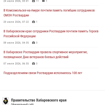
свыше 120 проверок условий хранения оружия
24 июля 2026, 03:01
11
1
28 июля 2026, 06:28
В Комсомольске-на-Амуре почтили память погибших сотрудников
ОМОН Росгвардии
В Хабаровске при силовой поддержке спецназа Росгвардии
пресечена деятельность преступной группы, организовавшей сеть
20 июля 2026, 07:22
1
интим-салонов (ВИДЕО)
В Хабаровском крае сотрудники Росгвардии почтили память Героев
28 июля 2026, 05:56
1
Российской Федерации
09 июля 2026, 04:35
3
В Хабаровске Росгвардия провела спортивное мероприятие,
посвященное Дню ветеранов боевых действий
07 июля 2026, 06:55
3
Подразделениям связи Росгвардии исполнилось 108 лет
15 июля 2026, 00:27
1 августа свой профессиональный праздник отмечают
военнослужащие и сотрудники дежурной службы Росгвардии
Правительство Хабаровского края
01 августа 2026, 01:28
Официальный сайт