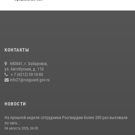
Мероприятия всероссийской акции «Каникулы с Росгвардией»
продолжаются на Дальнем Востоке
13 июля 2026, 00:31
В Хабаровске при силовой поддержке спецназа Росгвардии
ликвидирована плантация культивируемой конопли
15 июля 2026, 05:05
КОНТАКТЫ
Управление Росгвардии по Хабаровскому краю предоставляет
680041, г. Хабаровск,
гражданам государственные услуги в сфере оборота оружия,
ул. Автобусная, д. 110
частной детективной и охранной деятельности
+ 7 (4212) 59-10-80
info27@rosguard.gov.ru
17 июля 2026, 03:45
НОВОСТИ
На прошлой неделе сотрудники Росгвардии более 280 раз выезжали
по сигн...
04 августа 2026, 06:00