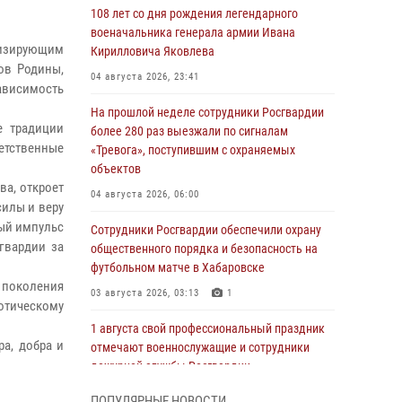
108 лет со дня рождения легендарного
военачальника генерала армии Ивана
изирующим
Кирилловича Яковлева
ов Родины,
04 августа 2026, 23:41
ависимость
На прошлой неделе сотрудники Росгвардии
е традиции
более 280 раз выезжали по сигналам
етственные
«Тревога», поступившим с охраняемых
объектов
ва, откроет
04 августа 2026, 06:00
силы и веру
вый импульс
Сотрудники Росгвардии обеспечили охрану
гвардии за
общественного порядка и безопасность на
футбольном матче в Хабаровске
 поколения
03 августа 2026, 03:13
1
иотическому
1 августа свой профессиональный праздник
а, добра и
отмечают военнослужащие и сотрудники
дежурной службы Росгвардии
01 августа 2026, 01:28
ПОПУЛЯРНЫЕ НОВОСТИ