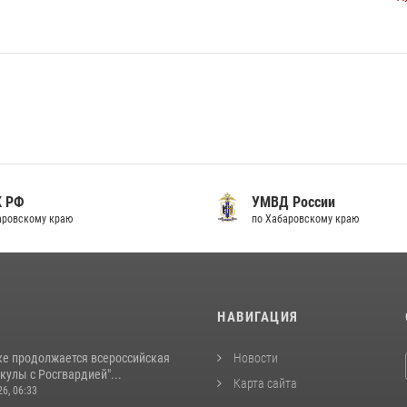
К РФ
УМВД России
аровскому краю
по Хабаровскому краю
И
НАВИГАЦИЯ
ке продолжается всероссийская
Новости
кулы с Росгвардией"...
Карта сайта
26, 06:33