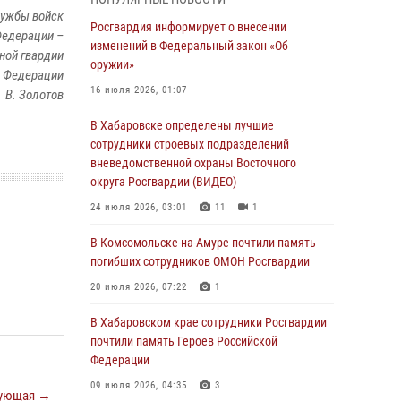
лужбы войск
День образования тыловых подразделений
Росгвардия информирует о внесении
Федерации –
Росгвардии
изменений в Федеральный закон «Об
ной гвардии
оружии»
01 августа 2026, 00:00
 Федерации
16 июля 2026, 01:07
 В. Золотов
В Управлении Росгвардии по Хабаровскому
краю состоялось информирование личного
В Хабаровске определены лучшие
состава по вопросам реализации
сотрудники строевых подразделений
избирательного права
вневедомственной охраны Восточного
округа Росгвардии (ВИДЕО)
31 июля 2026, 03:26
24 июля 2026, 03:01
11
1
В г. Советская Гавань сотрудники Росгвардии
оказали помощь женщине, потерявшей
В Комсомольске-на-Амуре почтили память
сознание во время массового мероприятия
погибших сотрудников ОМОН Росгвардии
29 июля 2026, 23:24
2
20 июля 2026, 07:22
1
В Хабаровске продолжается акция
В Хабаровском крае сотрудники Росгвардии
«Каникулы с Росгвардией»
почтили память Героев Российской
Федерации
29 июля 2026, 02:51
3
09 июля 2026, 04:35
3
ующая →
За прошедшую неделю в Хабаровском крае