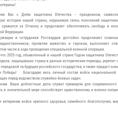
ветераны!
ляю Вас с Днём защитника Отечества – праздником, символ
кую историю нашей страны, нерушимую связь поколений защитник
о сражался за Отчизну и продолжает обеспечивать свободу и нез
ой Федерации.
лужащие и сотрудники Росгвардии достойно продолжают славны
редшественников, проявляя мужество и героизм, выполняют отв
в том числе в ходе проведения специальной военной операции.
 что 2025 год, объявленный в нашей стране Годом защитника Отечест
едков, защищавших страну в разные исторические периоды, укрепит 
передовой за будущее российского государства, а также придаст но
ия Победы! Благодарю весь личный состав войск национальной 
ящих перед ведомством служебно-боевых задач.
анам. Ваши доблестные дела служат примером для современного
ть в значительной мере способствует нравственному и военно-патр
 ветеранам войск крепкого здоровья, семейного благополучия, мир