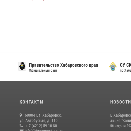
Правительство Хабаровского края
СУ С
Официальный сайт
по Хаб
КОНТАКТЫ
НОВОСТ
680041, г. Хабаровск,
В Хабаровс
ул. Автобусная, д. 110
акция "Кани
+ 7 (4212) 59-10-80
06 августа 20