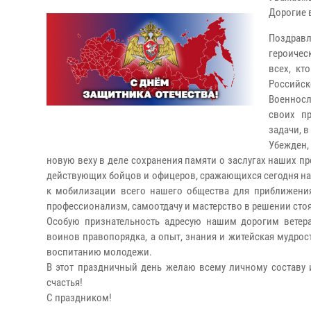
Дорогие 
Поздрав
героичес
всех, кт
Российск
Военнос
своих п
задачи, 
Убежден,
новую веху в деле сохранения памяти о заслугах наших пр
действующих бойцов и офицеров, сражающихся сегодня на 
к мобилизации всего нашего общества для приближен
профессионализм, самоотдачу и мастерство в решении сто
Особую признательность адресую нашим дорогим ветер
воинов правопорядка, а опыт, знания и житейская мудрос
воспитанию молодежи.
В этот праздничный день желаю всему личному составу и
счастья!
С праздником!