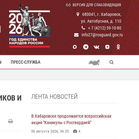
ВЕРСИЯ ДЛЯ СЛАБОВИДЯЩИХ
680041, г. Хабаровск,
ул. Автобусная, д. 110
И
+ 7 (4212) 59-10-80
info27@rosguard.gov.ru
Ы
ПРЕСС-СЛУЖБА
ЛЕНТА НОВОСТЕЙ
ИКОВ И
В Хабаровске продолжается всероссийская
акция "Каникулы с Росгвардией"
06 августа 2026, 06:33
4