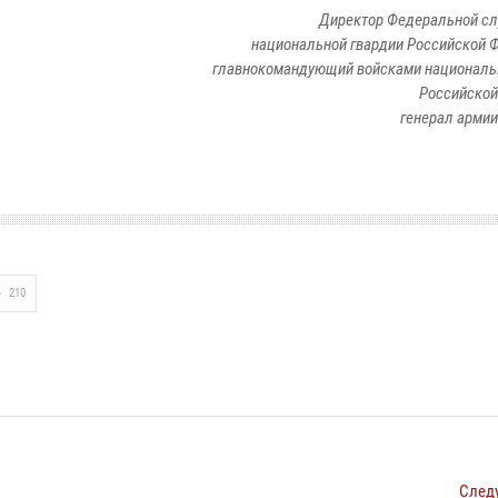
Директор Федеральной с
национальной гвардии Российской 
главнокомандующий войсками националь
Российской
генерал армии
210
След