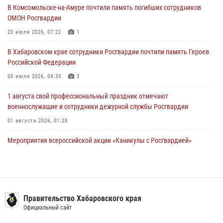
29 июля 2026, 02:51
3
В Комсомольске-на-Амуре почтили память погибших сотрудников
ОМОН Росгвардии
За прошедшую неделю в Хабаровском крае росгвардейцы провели
свыше 120 проверок условий хранения оружия
20 июля 2026, 07:22
1
28 июля 2026, 06:28
В Хабаровском крае сотрудники Росгвардии почтили память Героев
Российской Федерации
09 июля 2026, 04:35
3
1 августа свой профессиональный праздник отмечают
военнослужащие и сотрудники дежурной службы Росгвардии
01 августа 2026, 01:28
Мероприятия всероссийской акции «Каникулы с Росгвардией»
продолжаются на Дальнем Востоке
13 июля 2026, 00:31
Подразделениям связи Росгвардии исполнилось 108 лет
Правительство Хабаровского края
15 июля 2026, 00:27
Официальный сайт
В Хабаровске при силовой поддержке спецназа Росгвардии