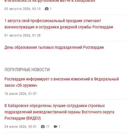
и безопасность на футбольном матче в Хабаровске
03 августа 2026, 03:13
1
1 августа свой профессиональный праздник отмечают
военнослужащие и сотрудники дежурной службы Росгвардии
01 августа 2026, 01:28
День образования тыловых подразделений Росгвардии
01 августа 2026, 00:00
В Управлении Росгвардии по Хабаровскому краю состоялось
ПОПУЛЯРНЫЕ НОВОСТИ
информирование личного состава по вопросам реализации
Росгвардия информирует о внесении изменений в Федеральный
избирательного права
закон «Об оружии»
31 июля 2026, 03:26
16 июля 2026, 01:07
В г. Советская Гавань сотрудники Росгвардии оказали помощь
В Хабаровске определены лучшие сотрудники строевых
женщине, потерявшей сознание во время массового мероприятия
подразделений вневедомственной охраны Восточного округа
29 июля 2026, 23:24
2
Росгвардии (ВИДЕО)
В Хабаровске продолжается акция «Каникулы с Росгвардией»
24 июля 2026, 03:01
11
1