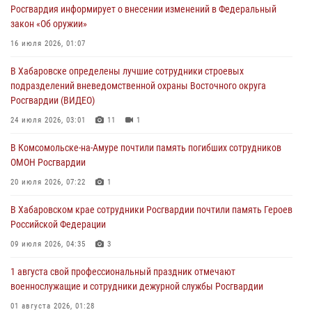
Росгвардия информирует о внесении изменений в Федеральный
избирательного права
закон «Об оружии»
31 июля 2026, 03:26
16 июля 2026, 01:07
В г. Советская Гавань сотрудники Росгвардии оказали помощь
В Хабаровске определены лучшие сотрудники строевых
женщине, потерявшей сознание во время массового мероприятия
подразделений вневедомственной охраны Восточного округа
29 июля 2026, 23:24
2
Росгвардии (ВИДЕО)
В Хабаровске продолжается акция «Каникулы с Росгвардией»
24 июля 2026, 03:01
11
1
29 июля 2026, 02:51
3
В Комсомольске-на-Амуре почтили память погибших сотрудников
ОМОН Росгвардии
За прошедшую неделю в Хабаровском крае росгвардейцы провели
свыше 120 проверок условий хранения оружия
20 июля 2026, 07:22
1
28 июля 2026, 06:28
В Хабаровском крае сотрудники Росгвардии почтили память Героев
Российской Федерации
09 июля 2026, 04:35
3
1 августа свой профессиональный праздник отмечают
военнослужащие и сотрудники дежурной службы Росгвардии
01 августа 2026, 01:28