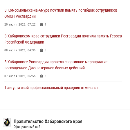
29 июля 2026, 02:51
3
В Комсомольске-на-Амуре почтили память погибших сотрудников
ОМОН Росгвардии
За прошедшую неделю в Хабаровском крае росгвардейцы провели
свыше 120 проверок условий хранения оружия
20 июля 2026, 07:22
1
28 июля 2026, 06:28
В Хабаровском крае сотрудники Росгвардии почтили память Героев
Российской Федерации
09 июля 2026, 04:35
3
В Хабаровске Росгвардия провела спортивное мероприятие,
посвященное Дню ветеранов боевых действий
07 июля 2026, 06:55
3
1 августа свой профессиональный праздник отмечают
военнослужащие и сотрудники дежурной службы Росгвардии
01 августа 2026, 01:28
Подразделениям связи Росгвардии исполнилось 108 лет
Правительство Хабаровского края
15 июля 2026, 00:27
Официальный сайт