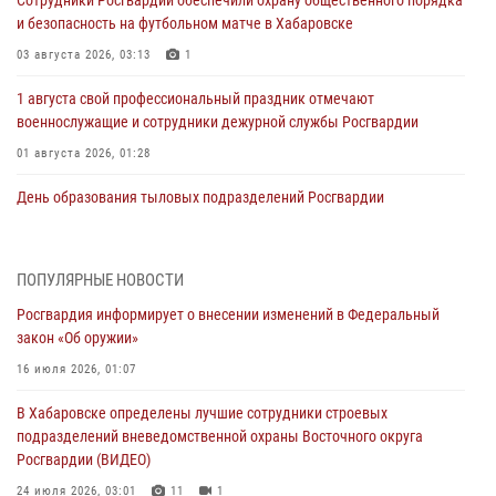
и безопасность на футбольном матче в Хабаровске
03 августа 2026, 03:13
1
1 августа свой профессиональный праздник отмечают
военнослужащие и сотрудники дежурной службы Росгвардии
01 августа 2026, 01:28
День образования тыловых подразделений Росгвардии
01 августа 2026, 00:00
В Управлении Росгвардии по Хабаровскому краю состоялось
ПОПУЛЯРНЫЕ НОВОСТИ
информирование личного состава по вопросам реализации
Росгвардия информирует о внесении изменений в Федеральный
избирательного права
закон «Об оружии»
31 июля 2026, 03:26
16 июля 2026, 01:07
В г. Советская Гавань сотрудники Росгвардии оказали помощь
В Хабаровске определены лучшие сотрудники строевых
женщине, потерявшей сознание во время массового мероприятия
подразделений вневедомственной охраны Восточного округа
29 июля 2026, 23:24
2
Росгвардии (ВИДЕО)
В Хабаровске продолжается акция «Каникулы с Росгвардией»
24 июля 2026, 03:01
11
1