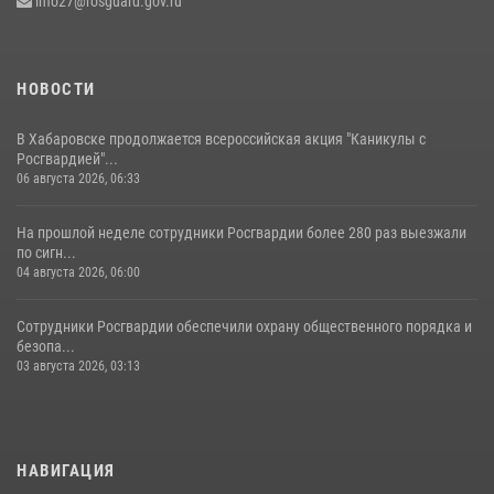
info27@rosguard.gov.ru
04 августа 2026, 23:41
НОВОСТИ
В Хабаровске продолжается всероссийская акция "Каникулы с
Росгвардией"...
06 августа 2026, 06:33
На прошлой неделе сотрудники Росгвардии более 280 раз выезжали
по сигн...
04 августа 2026, 06:00
Сотрудники Росгвардии обеспечили охрану общественного порядка и
безопа...
03 августа 2026, 03:13
НАВИГАЦИЯ