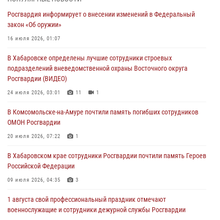
информирование личного состава по вопросам реализации
Росгвардия информирует о внесении изменений в Федеральный
избирательного права
закон «Об оружии»
31 июля 2026, 03:26
16 июля 2026, 01:07
В г. Советская Гавань сотрудники Росгвардии оказали помощь
В Хабаровске определены лучшие сотрудники строевых
женщине, потерявшей сознание во время массового мероприятия
подразделений вневедомственной охраны Восточного округа
29 июля 2026, 23:24
2
Росгвардии (ВИДЕО)
В Хабаровске продолжается акция «Каникулы с Росгвардией»
24 июля 2026, 03:01
11
1
29 июля 2026, 02:51
3
В Комсомольске-на-Амуре почтили память погибших сотрудников
ОМОН Росгвардии
За прошедшую неделю в Хабаровском крае росгвардейцы провели
свыше 120 проверок условий хранения оружия
20 июля 2026, 07:22
1
28 июля 2026, 06:28
В Хабаровском крае сотрудники Росгвардии почтили память Героев
Российской Федерации
09 июля 2026, 04:35
3
1 августа свой профессиональный праздник отмечают
военнослужащие и сотрудники дежурной службы Росгвардии