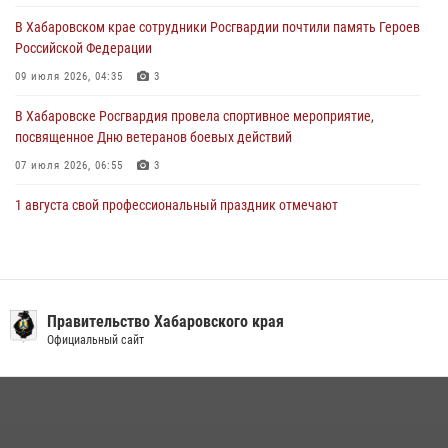
28 июля 2026, 06:28
В Хабаровском крае сотрудники Росгвардии почтили память Героев
Российской Федерации
09 июля 2026, 04:35
3
В Хабаровске Росгвардия провела спортивное мероприятие,
посвященное Дню ветеранов боевых действий
07 июля 2026, 06:55
3
1 августа свой профессиональный праздник отмечают
военнослужащие и сотрудники дежурной службы Росгвардии
01 августа 2026, 01:28
Подразделениям связи Росгвардии исполнилось 108 лет
Правительство Хабаровского края
15 июля 2026, 00:27
Официальный сайт
В Хабаровске при силовой поддержке спецназа Росгвардии
ликвидирована плантация культивируемой конопли
15 июля 2026, 05:05