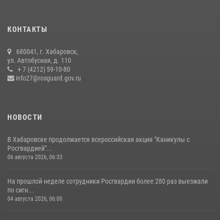
Мероприятия всероссийской акции «Каникулы с Росгвардией»
продолжаются на Дальнем Востоке
13 июля 2026, 00:31
КОНТАКТЫ
Управление Росгвардии по Хабаровскому краю предоставляет
680041, г. Хабаровск,
гражданам государственные услуги в сфере оборота оружия,
ул. Автобусная, д. 110
частной детективной и охранной деятельности
+ 7 (4212) 59-10-80
info27@rosguard.gov.ru
17 июля 2026, 03:45
НОВОСТИ
В Хабаровске продолжается всероссийская акция "Каникулы с
Росгвардией"...
06 августа 2026, 06:33
На прошлой неделе сотрудники Росгвардии более 280 раз выезжали
по сигн...
04 августа 2026, 06:00