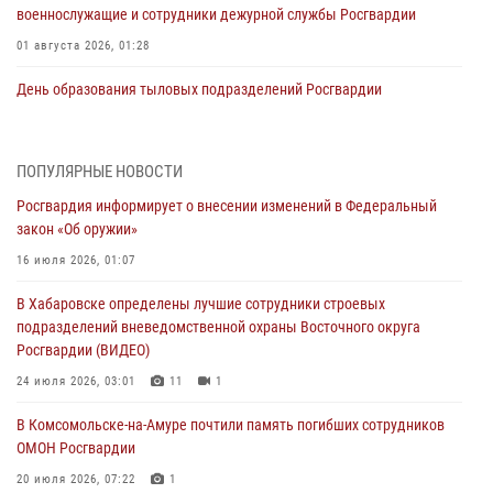
военнослужащие и сотрудники дежурной службы Росгвардии
01 августа 2026, 01:28
День образования тыловых подразделений Росгвардии
01 августа 2026, 00:00
В Управлении Росгвардии по Хабаровскому краю состоялось
ПОПУЛЯРНЫЕ НОВОСТИ
информирование личного состава по вопросам реализации
Росгвардия информирует о внесении изменений в Федеральный
избирательного права
закон «Об оружии»
31 июля 2026, 03:26
16 июля 2026, 01:07
В г. Советская Гавань сотрудники Росгвардии оказали помощь
В Хабаровске определены лучшие сотрудники строевых
женщине, потерявшей сознание во время массового мероприятия
подразделений вневедомственной охраны Восточного округа
29 июля 2026, 23:24
2
Росгвардии (ВИДЕО)
В Хабаровске продолжается акция «Каникулы с Росгвардией»
24 июля 2026, 03:01
11
1
29 июля 2026, 02:51
3
В Комсомольске-на-Амуре почтили память погибших сотрудников
ОМОН Росгвардии
За прошедшую неделю в Хабаровском крае росгвардейцы провели
свыше 120 проверок условий хранения оружия
20 июля 2026, 07:22
1