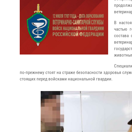
продолжа
ветерина
В настоя
частью г
состава 
ветерин
государс
животны
Специали
по-прежнему стоят на страже безопасности здоровья слу
стоящих перед войсками национальной гвардии.