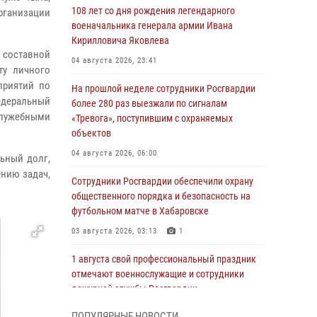
108 лет со дня рождения легендарного
организации
военачальника генерала армии Ивана
Кирилловича Яковлева
 составной
04 августа 2026, 23:41
ту личного
приятий по
На прошлой неделе сотрудники Росгвардии
едеральный
более 280 раз выезжали по сигналам
служебными
«Тревога», поступившим с охраняемых
объектов
04 августа 2026, 06:00
ьный долг,
нию задач,
Сотрудники Росгвардии обеспечили охрану
общественного порядка и безопасность на
футбольном матче в Хабаровске
03 августа 2026, 03:13
1
1 августа свой профессиональный праздник
отмечают военнослужащие и сотрудники
дежурной службы Росгвардии
01 августа 2026, 01:28
ПОПУЛЯРНЫЕ НОВОСТИ