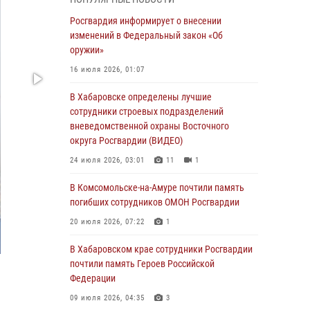
День образования тыловых подразделений
Росгвардия информирует о внесении
Росгвардии
изменений в Федеральный закон «Об
оружии»
01 августа 2026, 00:00
16 июля 2026, 01:07
В Управлении Росгвардии по Хабаровскому
краю состоялось информирование личного
В Хабаровске определены лучшие
состава по вопросам реализации
сотрудники строевых подразделений
избирательного права
вневедомственной охраны Восточного
округа Росгвардии (ВИДЕО)
31 июля 2026, 03:26
24 июля 2026, 03:01
11
1
В г. Советская Гавань сотрудники Росгвардии
оказали помощь женщине, потерявшей
В Комсомольске-на-Амуре почтили память
сознание во время массового мероприятия
погибших сотрудников ОМОН Росгвардии
29 июля 2026, 23:24
2
20 июля 2026, 07:22
1
В Хабаровске продолжается акция
В Хабаровском крае сотрудники Росгвардии
«Каникулы с Росгвардией»
почтили память Героев Российской
Федерации
29 июля 2026, 02:51
3
09 июля 2026, 04:35
3
За прошедшую неделю в Хабаровском крае