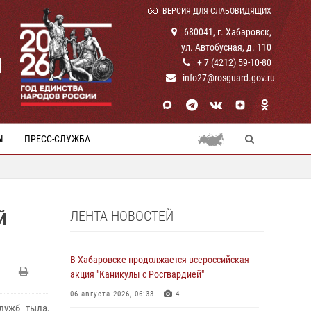
ВЕРСИЯ ДЛЯ СЛАБОВИДЯЩИХ
680041, г. Хабаровск,
ул. Автобусная, д. 110
И
+ 7 (4212) 59-10-80
info27@rosguard.gov.ru
Ы
ПРЕСС-СЛУЖБА
ЛЕНТА НОВОСТЕЙ
Й
В Хабаровске продолжается всероссийская
акция "Каникулы с Росгвардией"
06 августа 2026, 06:33
4
лужб тыла,