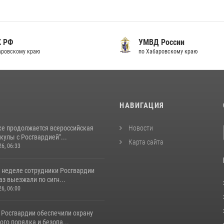
К РФ
УМВД России
аровскому краю
по Хабаровскому краю
И
НАВИГАЦИЯ
ке продолжается всероссийская
Новости
кулы с Росгвардией"...
Карта сайта
26, 06:33
 неделе сотрудники Росгвардии
аз выезжали по сигн...
26, 06:00
 Росгвардии обеспечили охрану
го порядка и безопа...