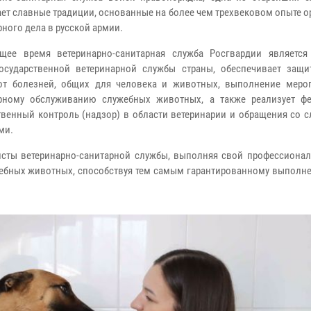
ет славные традиции, основанные на более чем трехвековом опыте 
рного дела в русской армии.
щее время ветеринарно-санитарная служба Росгвардии является
осударственной ветеринарной службы страны, обеспечивает защи
от болезней, общих для человека и животных, выполнение меро
арному обслуживанию служебных животных, а также реализует ф
твенный контроль (надзор) в области ветеринарии и обращения со 
ми.
сты ветеринарно-санитарной службы, выполняя свой профессионал
жебных животных, способствуя тем самым гарантированному выполне