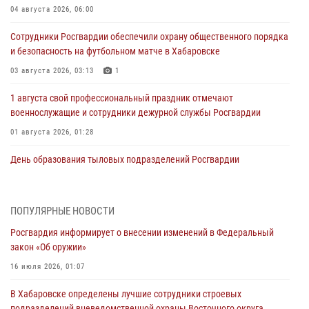
04 августа 2026, 06:00
Сотрудники Росгвардии обеспечили охрану общественного порядка
и безопасность на футбольном матче в Хабаровске
03 августа 2026, 03:13
1
1 августа свой профессиональный праздник отмечают
военнослужащие и сотрудники дежурной службы Росгвардии
01 августа 2026, 01:28
День образования тыловых подразделений Росгвардии
01 августа 2026, 00:00
В Управлении Росгвардии по Хабаровскому краю состоялось
ПОПУЛЯРНЫЕ НОВОСТИ
информирование личного состава по вопросам реализации
Росгвардия информирует о внесении изменений в Федеральный
избирательного права
закон «Об оружии»
31 июля 2026, 03:26
16 июля 2026, 01:07
В г. Советская Гавань сотрудники Росгвардии оказали помощь
В Хабаровске определены лучшие сотрудники строевых
женщине, потерявшей сознание во время массового мероприятия
подразделений вневедомственной охраны Восточного округа