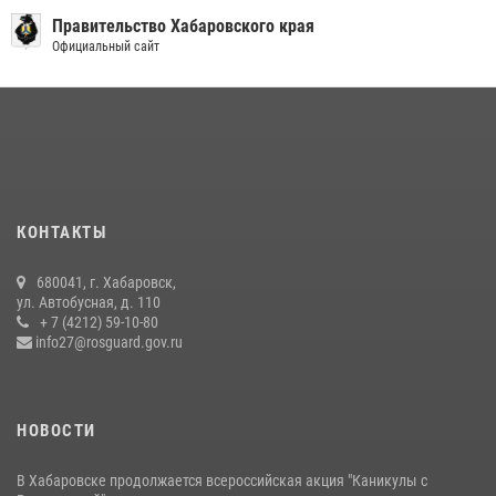
Правительство Хабаровского края
13 июля 2026, 00:31
Официальный сайт
В Хабаровске при силовой поддержке спецназа Росгвардии
ликвидирована плантация культивируемой конопли
15 июля 2026, 05:05
108 лет со дня рождения легендарного военачальника генерала
армии Ивана Кирилловича Яковлева
04 августа 2026, 23:41
КОНТАКТЫ
Управление Росгвардии по Хабаровскому краю предоставляет
680041, г. Хабаровск,
гражданам государственные услуги в сфере оборота оружия,
ул. Автобусная, д. 110
частной детективной и охранной деятельности
+ 7 (4212) 59-10-80
info27@rosguard.gov.ru
17 июля 2026, 03:45
НОВОСТИ
В Хабаровске продолжается всероссийская акция "Каникулы с