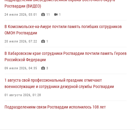
29 июля 2026, 23:24
2
Росгвардии (ВИДЕО)
В Хабаровске продолжается акция «Каникулы с Росгвардией»
24 июля 2026, 03:01
11
1
29 июля 2026, 02:51
3
В Комсомольске-на-Амуре почтили память погибших сотрудников
ОМОН Росгвардии
За прошедшую неделю в Хабаровском крае росгвардейцы провели
свыше 120 проверок условий хранения оружия
20 июля 2026, 07:22
1
28 июля 2026, 06:28
В Хабаровском крае сотрудники Росгвардии почтили память Героев
Российской Федерации
09 июля 2026, 04:35
3
1 августа свой профессиональный праздник отмечают
военнослужащие и сотрудники дежурной службы Росгвардии
01 августа 2026, 01:28
Подразделениям связи Росгвардии исполнилось 108 лет
15 июля 2026, 00:27
Мероприятия всероссийской акции «Каникулы с Росгвардией»
продолжаются на Дальнем Востоке